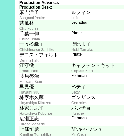
Production Advance:
Production Desk:
Cast
麻上洋子
ルフィン
Asagami Youko
Lufin
Leviathan
茶風林
Cha Fuurin
Pirate
千葉一伸
Chiba Isshin
千々松幸子
野比玉子
Chichimatsu Sachiko
Nobi Tamako
Pirate
デニス・フォルト
Dennis Falt
江守徹
キャプテン・キッド
Emori Tohru
Captain Kidd
Fishman
藤原啓治
Fujiwara Keiji
早見優
ベティ
Hayami Yuu
Betty
林家木久蔵
ゴンザレス
Hayashiya Kikuzou
Gonzales
林家こぶ平
パンチョ
Hayashiya Kobuhei
Pancho
Fishman
広瀬正志
Hirose Masashi
上條恒彦
Mr.キャッシュ
Kamijou Tsunehiko
Mr. Cash