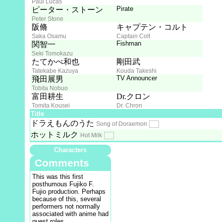
Paul Lucas
Pirate
ピーター・ストーン
Peter Stone
阪脩
キャプテン・コルト
Saka Osamu
Captain Colt
Fishman
関智一
Seki Tomokazu
たてかべ和也
剛田武
Tatekabe Kazuya
Kouda Takeshi
TV Announcer
飛田展男
Tobita Nobuo
富田耕生
Dr.クロン
Tomita Kousei
Dr. Chron
Title
ドラえもんのうた
Song of Doraemon
ホットミルク
Hot Milk
Characters
Comments
This was this first
posthumous Fujiko F.
Fujio production. Perhaps
because of this, several
performers not normally
associated with anime had
guest roles.