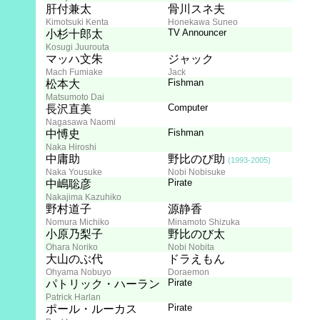
肝付兼太
骨川スネ夫
Kimotsuki Kenta
Honekawa Suneo
TV Announcer
小杉十郎太
Kosugi Juurouta
マッハ文朱
ジャック
Mach Fumiake
Jack
Fishman
松本大
Matsumoto Dai
Computer
長沢直美
Nagasawa Naomi
Fishman
中愽史
Naka Hiroshi
中庸助
野比のび助
(1993-2005)
Naka Yousuke
Nobi Nobisuke
Pirate
中嶋聡彦
Nakajima Kazuhiko
野村道子
源静香
Nomura Michiko
Minamoto Shizuka
小原乃梨子
野比のび太
Ohara Noriko
Nobi Nobita
大山のぶ代
ドラえもん
Ohyama Nobuyo
Doraemon
Pirate
パトリック・ハーラン
Patrick Harlan
Pirate
ポール・ルーカス