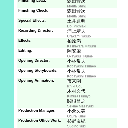
Finishing Lead:
森田晋次
Morita Shinji
Finishing Check:
森田晋次
Morita Shinji
Special Effects:
土井通明
Doi Michiaki
Recording Director:
浦上靖夫
Urakami Yasuo
Effects:
柏原満
Kashiwara Mitsuru
Editing:
岡安肇
Okayasu Hajime
Opening Director:
小林常夫
Kobayashi Tsuneo
Opening Storyboards:
小林常夫
Kobayashi Tsuneo
Opening Animation:
市来剛
Ichiki Gou
木村文代
Kimura Fumiyo
関根昌之
Sekine Masayuki
Production Manager:
小倉久美
Ogura Kumi
Production Office Work:
杉野友紀
Sugino Yuki