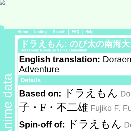
Home
Listing
Search
FAQ
Help
ドラえもん: のび太の南海大
Doraemon: Nobita no Nankai Daibouken
English translation:
Doraem
Adventure
Anime data
Details
ドラえもん
Based on:
Do
子・F・不二雄
Fujiko F. Fu
ドラえもん
Spin-off of:
D