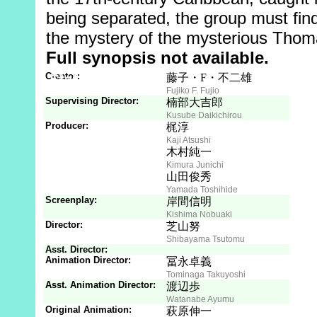
being separated, the group must fin
the mystery of the mysterious Thom
Full synopsis not available.
Creator:
Staff
Son
藤子・F・不二雄
Fujiko F. Fujio
Supervising Director:
楠部大吉郎
Kusube Daikichirou
Producer:
梶淳
Kaji Atsushi
木村純一
Kimura Junichi
山田俊秀
Yamada Toshihide
Screenplay:
岸間信明
Kishima Nobuaki
Director:
芝山努
Shibayama Tsutomu
Asst. Director:
Animation Director:
冨永卓義
Tominaga Takuyoshi
Asst. Animation Director:
渡辺歩
Watanabe Ayumu
Original Animation:
萩原伸一