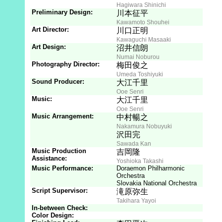
Hagiwara Shinichi
Preliminary Design:
川本征平
Kawamoto Shouhei
Art Director:
川口正明
Kawaguchi Masaaki
Art Design:
沼井信朗
Numai Noburou
Photography Director:
梅田俊之
Umeda Toshiyuki
Sound Producer:
大江千里
Ooe Senri
Music:
大江千里
Ooe Senri
Music Arrangement:
中村暢之
Nakamura Nobuyuki
沢田完
Sawada Kan
Music Production
吉岡隆
Assistance:
Yoshioka Takashi
Music Performance:
Doraemon Philharmonic
Orchestra
Slovakia National Orchestra
Script Supervisor:
滝原弥生
Takihara Yayoi
In-between Check:
Color Design: