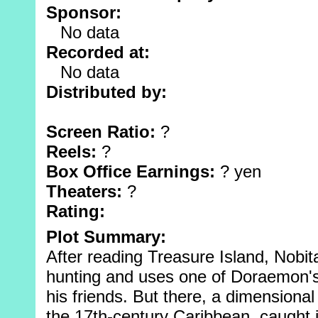
Sponsor:
No data
Recorded at:
No data
Distributed by:
Screen Ratio:
?
Reels:
?
Box Office Earnings:
? yen
Theaters:
?
Rating:
Plot Summary:
After reading Treasure Island, Nobit
hunting and uses one of Doraemon's 
his friends. But there, a dimensional
the 17th-century Caribbean, caught i