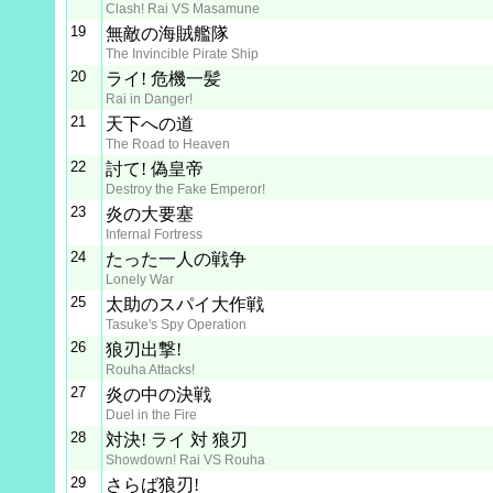
Clash! Rai VS Masamune
19
無敵の海賊艦隊
The Invincible Pirate Ship
20
ライ! 危機一髪
Rai in Danger!
21
天下への道
The Road to Heaven
22
討て! 偽皇帝
Destroy the Fake Emperor!
23
炎の大要塞
Infernal Fortress
24
たった一人の戦争
Lonely War
25
太助のスパイ大作戦
Tasuke's Spy Operation
26
狼刃出撃!
Rouha Attacks!
27
炎の中の決戦
Duel in the Fire
28
対決! ライ 対 狼刃
Showdown! Rai VS Rouha
29
さらば狼刃!