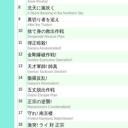
Save Rouha!
8
北天に嵐吹く
A Storm Blowing in the Northern Sky
9
裏切り者を追え
After the Traitor!
10
捨て身の救出作戦
Desperate Rescue Plan
11
弾正暗殺!
Danjou Assassinated!
12
金剛爆破作戦!
Golden Explosive Operation!
13
天才軍師! 師真
Genius Tactician Shishin!
14
骸羅反乱!
Gaiara's Revolution!
15
五丈脱出作戦
Gojou Escape Plan
16
正宗の逆襲!
Masamune's Counterattack!
17
守れ! 南京楼
Protect Nankyou Watchtower!
18
激突! ライ 対 正宗