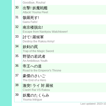
Goodbye, Rouha!
30
出撃! 妖魔戦艦
Attack! Youma Fleet
31
骸羅死す!
Gaira Falls!
32
南京楼脱出!
Escape from Nankyou Watchtower!
33
討て! 羅候軍
Destroy the Rakou Army!
34
妖剣の罠
Trap of the Magic Sword
35
野望の若武者
An Ambitious Youth
36
帝王への道
Road to the Emperor's Throne
37
豪傑のさいご
The End of a Hero
38
激突! ライ 対 羅候
Clash! Rai VS Rakou
39
妖魔のたくらみ
Youma Intrigue
Last updated: 2023-1