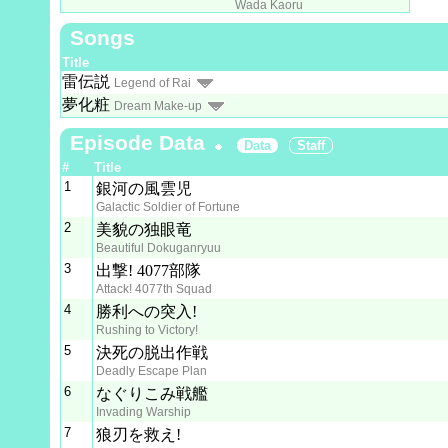
Wada Kaoru
Songs
Title
雷伝説
Legend of Rai
夢化粧
Dream Make-up
Episode Data
Data
Staff
#
Title
1
銀河の風雲児
Galactic Soldier of Fortune
2
美貌の独眼竜
Beautiful Dokuganryuu
3
出撃! 4077部隊
Attack! 4077th Squad
4
勝利への突入!
Rushing to Victory!
5
決死の脱出作戦
Deadly Escape Plan
6
なぐりこみ戦艦
Invading Warship
7
狼刃を救え!