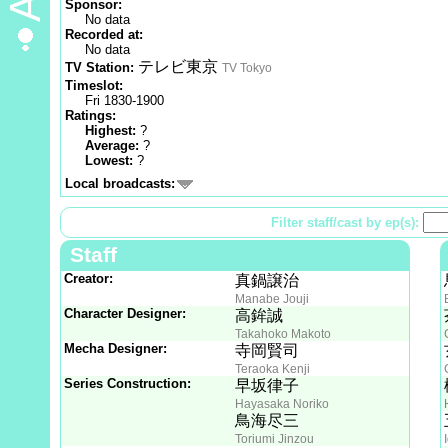
Sponsor:
No data
Recorded at:
No data
テレビ東京
TV Station:
TV Tokyo
Timeslot:
Fri 1830-1900
Ratings:
Highest:
?
Average:
?
Lowest:
?
Local broadcasts:
Filter staff/cast by ep(s):
Staff
Creator:
真鍋譲治
Manabe Jouji
Character Designer:
高鉾誠
Takahoko Makoto
Mecha Designer:
寺岡賢司
Teraoka Kenji
Series Construction:
早坂律子
Hayasaka Noriko
鳥海尽三
Toriumi Jinzou