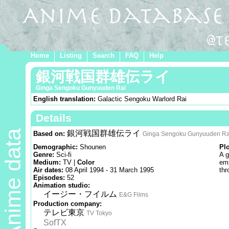
Home
Listing
Search
FAQ
Help
銀河戦国群雄伝ライ
Ginga Sengoku Gunyuuden Rai
English translation:
Galactic Sengoku Warlord Rai
Details
Anime data
銀河戦国群雄伝ライ
Based on:
Ginga Sengoku Gunyuuden Ra
Demographic:
Shounen
Pl
Genre:
Sci-fi
A g
Medium:
TV |
Color
emp
Air dates:
08 April 1994 - 31 March 1995
thr
Episodes:
52
Animation studio:
イージー・フイルム
E&G Films
Production company:
テレビ東京
TV Tokyo
SofTX