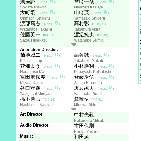
則座誠
宮崎一哉
( 6 eps.
)
( 5 eps.
)
Sokuza Makoto
Miyazaki Kazuya
大町繁
山崎茂
( 5 eps.
)
( 5 eps.
)
Ohmachi Shigeru
Yamazaki Shigeru
渡部高志
高村彰
( 4 eps.
)
(#5,10,21)
Watanabe Takashi
Takamura Akira
佐藤英一
渡辺純央
(#44,51)
(#28,38)
Satou Hidekazu
Watanabe Sumio
Animation Director:
菊地城二
高鉾誠
( 9 eps.
)
( 9 eps.
)
Kikuchi Jouji
Takahoko Makoto
花畑まう
小林勝利
( 5 eps.
)
( 5 eps.
)
Hanaboso Mau
Kobayashi Katsutoshi
宮田奈保美
斉藤浩信
( 4 eps.
)
( 4 eps.
)
Miyata Naomi
Saitou Hironobu
谷口守泰
渡辺純央
( 4 eps.
)
( 4 eps.
)
Taniguchi Moriyasu
Watanabe Sumio
橋本勝巳
箕輪悟
(#2,6,11)
(#44,51)
Hashimoto Katsumi
Minowa Shin
Art Director:
中村光毅
Nakamura Mitsuki
Audio Director:
本田保則
Honda Yasunori
Music:
和田薫