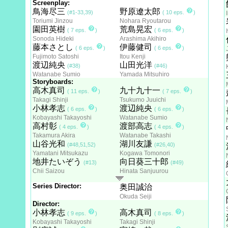
Screenplay:
鳥海尽三
野原遼太郎
(#1-33,39)
( 10 eps.
)
Toriumi Jinzou
Nohara Ryoutarou
園田英樹
荒島晃宏
( 7 eps.
)
( 6 eps.
)
Sonoda Hideki
Arashima Akihiro
藤本さとし
伊藤健司
( 6 eps.
)
( 6 eps.
)
Fujimoto Satoshi
Itou Kenji
渡辺純央
山田光洋
(#38)
(#46)
Watanabe Sumio
Yamada Mitsuhiro
Storyboards:
高木真司
九十九十一
( 11 eps.
)
( 7 eps.
)
Takagi Shinji
Tsukumo Juuichi
小林孝志
渡辺純央
( 6 eps.
)
( 6 eps.
)
Kobayashi Takayoshi
Watanabe Sumio
高村彰
渡部高志
( 4 eps.
)
( 4 eps.
)
Takamura Akira
Watanabe Takashi
山谷光和
湖川友謙
(#48,51,52)
(#26,40)
Yamatani Mitsukazu
Kogawa Tomonori
地井たいぞう
向日葵三十郎
(#13)
(#49)
Chii Saizou
Hinata Sanjuurou
Series Director:
奥田誠治
Okuda Seiji
Director:
小林孝志
高木真司
( 9 eps.
)
( 8 eps.
)
Kobayashi Takayoshi
Takagi Shinji