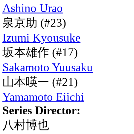
Ashino Urao
泉京助
(#23)
Izumi Kyousuke
坂本雄作
(#17)
Sakamoto Yuusaku
山本暎一
(#21)
Yamamoto Eiichi
Series Director:
八村博也