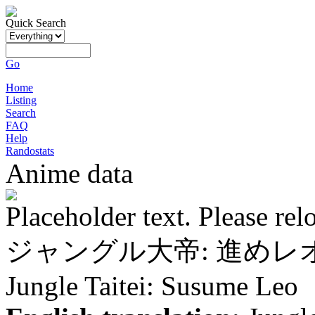
Quick Search
Go
Home
Listing
Search
FAQ
Help
Randostats
Anime data
Placeholder text. Please rel
ジャングル大帝: 進めレ
Jungle Taitei: Susume Leo