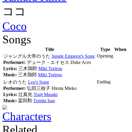
ココ
Coco
Songs
Title
Type
When
Opening
ジャングル大帝のうた
Jungle Emperor's Song
Performer:
デューク・エイセス
Duke Aces
Lyrics:
三木鶏郎
Miki Torirou
Music:
三木鶏郎
Miki Torirou
Ending
レオのうた
Leo's Song
Performer:
弘田三枝子
Hirota Mieko
Lyrics:
辻真先
Tsuji Masaki
Music:
冨田勲
Tomita Isao
Characters
Related