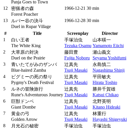
Panja Goes to Town
12
1966‑12‑21
30 min
密猟者の森
Forest Poacher
13
1966‑12‑28
30 min
ルバー谷の決斗
Duel in Rupar Village
#
Title
Screenplay
Director
1
白い王者
手塚治虫
山本暎一
The White King
Tezuka Osamu
Yamamoto Eiichi
2
大草原の対決
藤田豊
瀬山義文
Duel on the Prairie
Fujita Noboru
Seyama Yoshifumi
3
青いたてがみのザンバ
辻真先
永島慎二
Blue-haired Zamba
Tsuji Masaki
Nagashima Shinji
4
ピグミーの死の祭り
辻真先
平田敏夫
Pygmy's Death Festival
Tsuji Masaki
Hirata Toshio
5
ルネの冒険旅行
辻真先
勝井千賀雄
Rune's Adventurous Journey
Tsuji Masaki
Katsui Chikao
6
巨獣ドンベ
辻真先
北野英明
Giant Dombe
Tsuji Masaki
Kitano Hideaki
7
黄金の弓
辻真先
林重行
Golden Arrow
Tsuji Masaki
Hayashi Shigeyuki
8
月光石の秘密
手塚治虫
手塚治虫