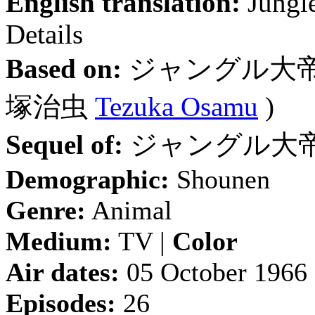
English translation:
Jungle
Details
Based on:
ジャングル大
塚治虫
Tezuka Osamu
)
Sequel of:
ジャングル大
Demographic:
Shounen
Genre:
Animal
Medium:
TV |
Color
Air dates:
05 October 1966 
Episodes:
26