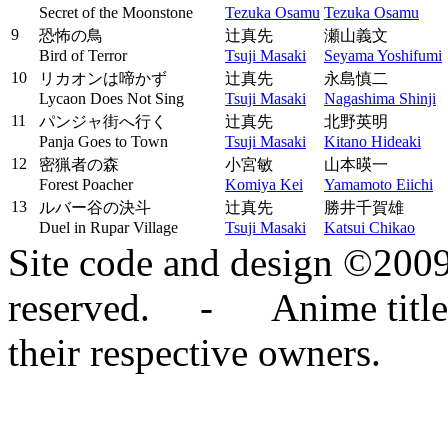
Secret of the Moonstone
Tezuka Osamu
Tezuka Osamu
9
恐怖の鳥
辻真先
瀬山義文
Bird of Terror
Tsuji Masaki
Seyama Yoshifumi
10
リカオンは啼かず
辻真先
永島慎二
Lycaon Does Not Sing
Tsuji Masaki
Nagashima Shinji
11
パンジャ街へ行く
辻真先
北野英明
Panja Goes to Town
Tsuji Masaki
Kitano Hideaki
12
密猟者の森
小宮敏
山本暎一
Forest Poacher
Komiya Kei
Yamamoto Eiichi
13
ルバー谷の決斗
辻真先
勝井千賀雄
Duel in Rupar Village
Tsuji Masaki
Katsui Chikao
Site code and design ©2009
reserved. - Anime titles,
their respective owners.