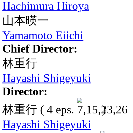
Hachimura Hiroya
山本暎一
Yamamoto Eiichi
Chief Director:
林重行
Hayashi Shigeyuki
Director:
林重行
( 4 eps.
)
Hayashi Shigeyuki