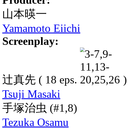
山本暎一
Yamamoto Eiichi
Screenplay:
辻真先
( 18 eps.
)
Tsuji Masaki
手塚治虫
(#1,8)
Tezuka Osamu