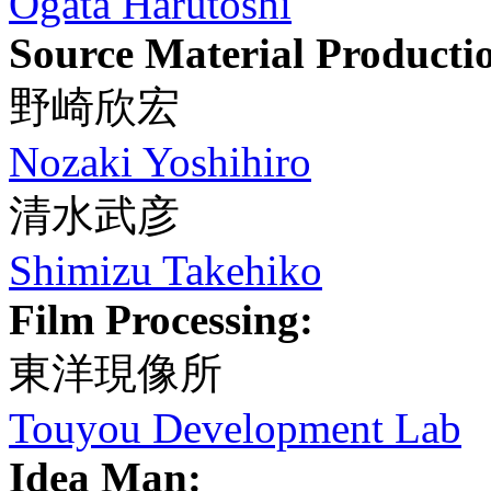
Ogata Harutoshi
Source Material Producti
野崎欣宏
Nozaki Yoshihiro
清水武彦
Shimizu Takehiko
Film Processing:
東洋現像所
Touyou Development Lab
Idea Man: