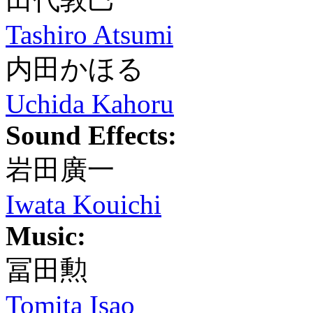
Tashiro Atsumi
内田かほる
Uchida Kahoru
Sound Effects:
岩田廣一
Iwata Kouichi
Music:
冨田勲
Tomita Isao