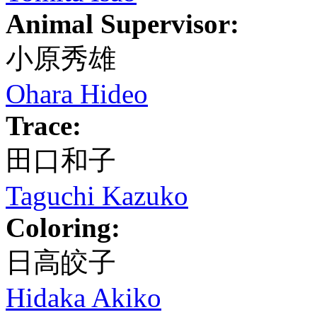
Animal Supervisor:
小原秀雄
Ohara Hideo
Trace:
田口和子
Taguchi Kazuko
Coloring:
日高皎子
Hidaka Akiko