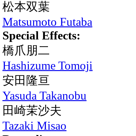
松本双葉
Matsumoto Futaba
Special Effects:
橋爪朋二
Hashizume Tomoji
安田隆亘
Yasuda Takanobu
田崎茉沙夫
Tazaki Misao