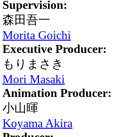
Supervision:
森田吾一
Morita Goichi
Executive Producer:
もりまさき
Mori Masaki
Animation Producer:
小山暉
Koyama Akira
Producer: