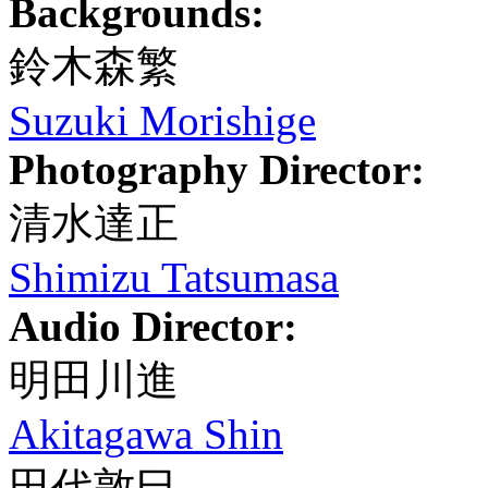
Backgrounds:
鈴木森繁
Suzuki Morishige
Photography Director:
清水達正
Shimizu Tatsumasa
Audio Director:
明田川進
Akitagawa Shin
田代敦巳