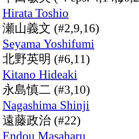
Hirata Toshio
瀬山義文
(#2,9,16)
Seyama Yoshifumi
北野英明
(#6,11)
Kitano Hideaki
永島慎二
(#3,10)
Nagashima Shinji
遠藤政治
(#22)
Endou Masaharu