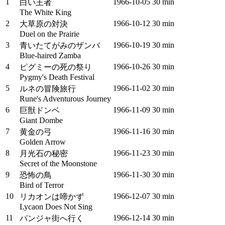
1
1966‑10‑05
30 min
白い王者
The White King
2
1966‑10‑12
30 min
大草原の対決
Duel on the Prairie
3
1966‑10‑19
30 min
青いたてがみのザンバ
Blue-haired Zamba
4
1966‑10‑26
30 min
ピグミーの死の祭り
Pygmy's Death Festival
5
1966‑11‑02
30 min
ルネの冒険旅行
Rune's Adventurous Journey
6
1966‑11‑09
30 min
巨獣ドンベ
Giant Dombe
7
1966‑11‑16
30 min
黄金の弓
Golden Arrow
8
1966‑11‑23
30 min
月光石の秘密
Secret of the Moonstone
9
1966‑11‑30
30 min
恐怖の鳥
Bird of Terror
10
1966‑12‑07
30 min
リカオンは啼かず
Lycaon Does Not Sing
11
1966‑12‑14
30 min
パンジャ街へ行く