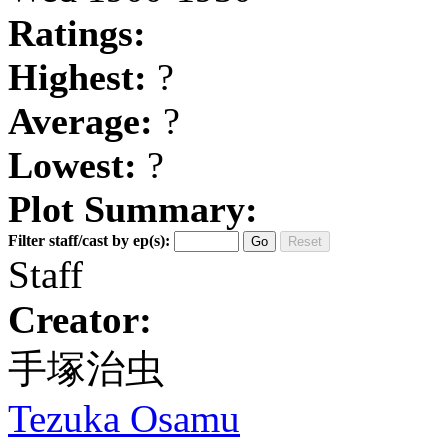
Ratings:
Highest:
?
Average:
?
Lowest:
?
Plot Summary:
Filter staff/cast by ep(s):
Go
Reset
Staff
Creator:
手塚治虫
Tezuka Osamu