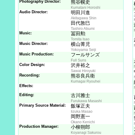
Photography Director:
熊谷幌史
Kumatani Horoshi
Audio Director:
明田川進
Akitagawa Shin
田代敦巳
Tashiro Atsumi
Music:
冨田勲
Tomita Isao
Music Director:
横山菁児
Yokoyama Seiji
Music Production:
フールサンズ
Full Suns
Color Design:
沢井裕之
Sawai Hiroyuki
Recording:
熊谷良兵衛
Kumagai Ryouhei
Effects:
Editing:
古川雅士
Furukawa Masashi
Primary Source Material:
飯塚正夫
Iizuka Masao
岡野憲一
Okano Kenichi
Production Manager:
小柳朔郎
Koyanagi Sakurou