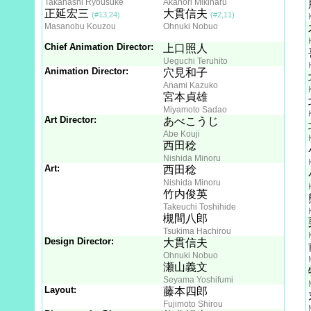
Takahashi Ryousuke
Akahori Mikiharu
正延宏三
大貫信夫
(#13,24)
(#2,11)
Masanobu Kouzou
Ohnuki Nobuo
Chief Animation Director:
上口照人
Ueguchi Teruhito
Animation Director:
穴見和子
Anami Kazuko
宮本貞雄
Miyamoto Sadao
Art Director:
あべこうじ
Abe Kouji
西田稔
Nishida Minoru
Art:
西田稔
Nishida Minoru
竹内俊英
Takeuchi Toshihide
槻間八郎
Tsukima Hachirou
Design Director:
大貫信夫
Ohnuki Nobuo
瀬山義文
Seyama Yoshifumi
Layout:
藤本四郎
Fujimoto Shirou