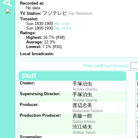
Recorded at:
No data
フジテレビ
TV Station:
Fuji Television
Timeslot:
Sun 1830-1900
(Ep. 1-13)
Sun 1800-1930
(Ep. 14-52)
Ratings:
Highest:
16.7% (#38)
Average:
12.3%
Lowest:
7.1% (#16)
Local broadcasts:
Filter staff/cast by ep(s):
Staff
Creator:
手塚治虫
Tezuka Osamu
Supervising Director:
手塚治虫
Tezuka Osamu
Producer:
渡辺忠美
Watanabe Tadami
Production Producer:
斉藤一郎
Saitou Ichirou
渋江靖夫
Shibue Yasuo
Screenplay: