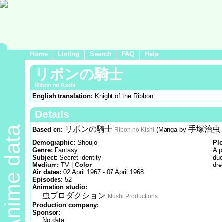
Home
Listing
Search
FAQ
Help
リボンの騎士
Ribon no Kishi
English translation:
Knight of the Ribbon
Details
Anime data
リボンの騎士
手塚治虫
Based on:
(Manga by
Ribon no Kishi
Demographic:
Shoujo
Pl
Genre:
Fantasy
A p
Subject:
Secret identity
due
Medium:
TV |
Color
dre
Air dates:
02 April 1967 - 07 April 1968
Episodes:
52
Animation studio:
虫プロダクション
Mushi Productions
Production company:
Sponsor:
No data