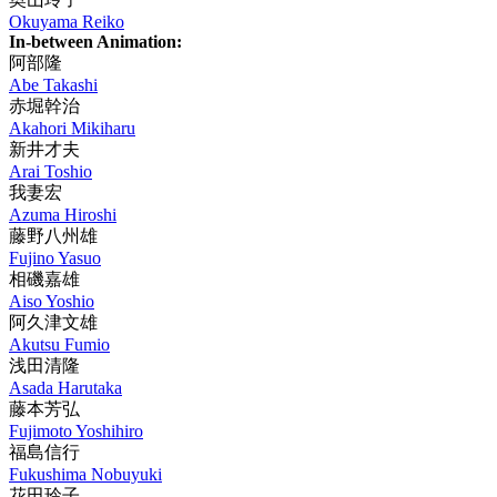
Okuyama Reiko
In-between Animation:
阿部隆
Abe Takashi
赤堀幹治
Akahori Mikiharu
新井才夫
Arai Toshio
我妻宏
Azuma Hiroshi
藤野八州雄
Fujino Yasuo
相磯嘉雄
Aiso Yoshio
阿久津文雄
Akutsu Fumio
浅田清隆
Asada Harutaka
藤本芳弘
Fujimoto Yoshihiro
福島信行
Fukushima Nobuyuki
花田玲子