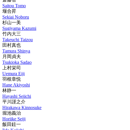
Saitou Tomo
堰合昇
Sekiai Noboru
杉山一美
Sugiyama Kazumi
竹内大三
Takeuchi Taizou
田村真也
Tamura Shinya
月岡貞夫
Tsukioka Sadao
上村栄司
Uemura Eiji
羽根章悦
Hane Akiyoshi
林静一
Hayashi Seiichi
平川謹之介
Hirakawa Kinnosuke
堀池義治
Horiike Seiji
飯田銈一