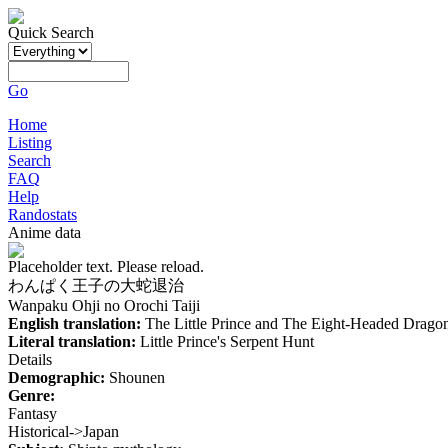
Quick Search
Go
Home
Listing
Search
FAQ
Help
Randostats
Anime data
Placeholder text. Please reload.
わんぱく王子の大蛇退治
Wanpaku Ohji no Orochi Taiji
English translation:
The Little Prince and The Eight-Headed Drago
Literal translation:
Little Prince's Serpent Hunt
Details
Demographic:
Shounen
Genre:
Fantasy
Historical->Japan