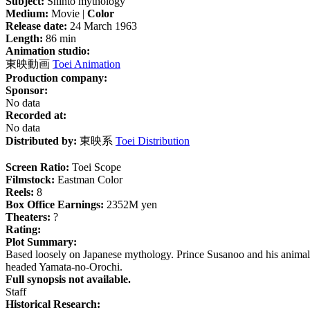
Subject:
Shinto mythology
Medium:
Movie |
Color
Release date:
24 March 1963
Length:
86 min
Animation studio:
東映動画
Toei Animation
Production company:
Sponsor:
No data
Recorded at:
No data
Distributed by:
東映系
Toei Distribution
Screen Ratio:
Toei Scope
Filmstock:
Eastman Color
Reels:
8
Box Office Earnings:
2352M yen
Theaters:
?
Rating:
Plot Summary:
Based loosely on Japanese mythology. Prince Susanoo and his animal frie
headed Yamata-no-Orochi.
Full synopsis not available.
Staff
Historical Research: