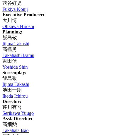
蕗谷虹児
Fukiya Kouji
Executive Producer:
大川博
Ohkawa Hiroshi
Planning:
飯島敬
Iijima Takashi
高橋勇
Takahashi Isamu
吉田信
Yoshida Shin
Screenplay:
飯島敬
Iijima Takashi
池田一朗
Ikeda Ichirou
Director:
芹川有吾
Serikawa Yuugo
Asst. Director:
高畑勲
Takahata Isao