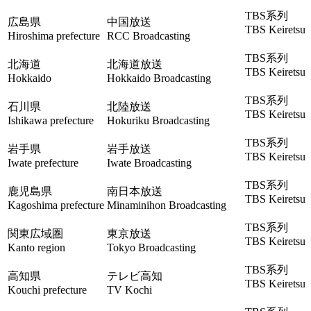
TBS系列
広島県
中国放送
TBS Keiretsu
Hiroshima prefecture
RCC Broadcasting
TBS系列
北海道
北海道放送
TBS Keiretsu
Hokkaido
Hokkaido Broadcasting
TBS系列
石川県
北陸放送
TBS Keiretsu
Ishikawa prefecture
Hokuriku Broadcasting
TBS系列
岩手県
岩手放送
TBS Keiretsu
Iwate prefecture
Iwate Broadcasting
TBS系列
鹿児島県
南日本放送
TBS Keiretsu
Kagoshima prefecture
Minaminihon Broadcasting
TBS系列
関東広域圏
東京放送
TBS Keiretsu
Kanto region
Tokyo Broadcasting
TBS系列
高知県
テレビ高知
TBS Keiretsu
Kouchi prefecture
TV Kochi