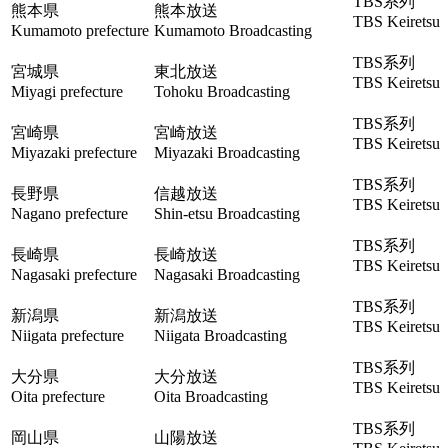
TBS系列
熊本県
熊本放送
TBS Keiretsu
Kumamoto prefecture
Kumamoto Broadcasting
TBS系列
宮城県
東北放送
TBS Keiretsu
Miyagi prefecture
Tohoku Broadcasting
TBS系列
宮崎県
宮崎放送
TBS Keiretsu
Miyazaki prefecture
Miyazaki Broadcasting
TBS系列
長野県
信越放送
TBS Keiretsu
Nagano prefecture
Shin-etsu Broadcasting
TBS系列
長崎県
長崎放送
TBS Keiretsu
Nagasaki prefecture
Nagasaki Broadcasting
TBS系列
新潟県
新潟放送
TBS Keiretsu
Niigata prefecture
Niigata Broadcasting
TBS系列
大分県
大分放送
TBS Keiretsu
Oita prefecture
Oita Broadcasting
TBS系列
岡山県
山陽放送