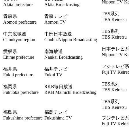
Nippon TV Kei
Akita prefecture
Akita Broadcasting
TBS系列
青森県
青森テレビ
TBS Keiretsu
Aomori prefecture
Aomori TV
TBS系列
中京広域圏
中部日本放送
TBS Keiretsu
Chuukyou region
Chubu-Nippon Broadcasting
日本テレビ
愛媛県
南海放送
Nippon TV Kei
Ehime prefecture
Nankai Broadcasting
フジテレビ
福井県
福井テレビ
Fuji TV Keiret
Fukui prefecture
Fukui TV
TBS系列
福岡県
RKB毎日放送
TBS Keiretsu
Fukuoka prefecture
RKB Mainichi Broadcasting
TBS系列
TBS Keiretsu
福島県
福島テレビ
Fukushima prefecture
Fukushima TV
フジテレビ
Fuji TV Keiret