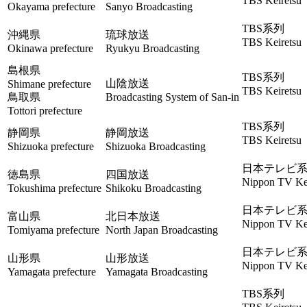
TBS Keiretsu
Okayama prefecture
Sanyo Broadcasting
TBS系列
沖縄県
琉球放送
TBS Keiretsu
Okinawa prefecture
Ryukyu Broadcasting
島根県
TBS系列
山陰放送
Shimane prefecture
TBS Keiretsu
鳥取県
Broadcasting System of San-in
Tottori prefecture
TBS系列
静岡県
静岡放送
TBS Keiretsu
Shizuoka prefecture
Shizuoka Broadcasting
日本テレビ
徳島県
四国放送
Nippon TV Kei
Tokushima prefecture
Shikoku Broadcasting
日本テレビ
富山県
北日本放送
Nippon TV Kei
Tomiyama prefecture
North Japan Broadcasting
日本テレビ
山形県
山形放送
Nippon TV Kei
Yamagata prefecture
Yamagata Broadcasting
TBS系列