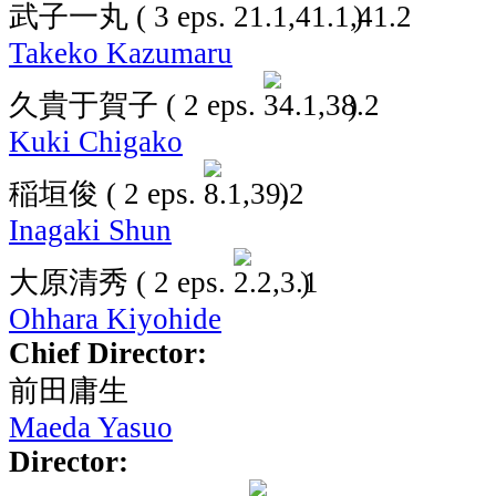
武子一丸
( 3 eps.
)
Takeko Kazumaru
久貴于賀子
( 2 eps.
)
Kuki Chigako
稲垣俊
( 2 eps.
)
Inagaki Shun
大原清秀
( 2 eps.
)
Ohhara Kiyohide
Chief Director:
前田庸生
Maeda Yasuo
Director: