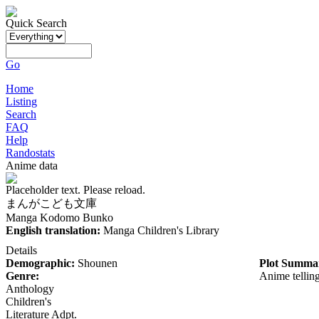
Quick Search
Go
Home
Listing
Search
FAQ
Help
Randostats
Anime data
Placeholder text. Please reload.
まんがこども文庫
Manga Kodomo Bunko
English translation:
Manga Children's Library
Details
Demographic:
Shounen
Plot Summa
Genre:
Anime tellings
Anthology
Children's
Literature Adpt.