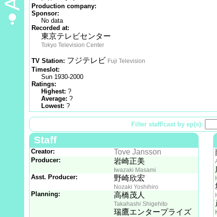
Production company:
Sponsor:
No data
Recorded at:
東京テレビセンター
Tokyo Television Center
フジテレビ
TV Station:
Fuji Television
Timeslot:
Sun 1930-2000
Ratings:
Highest:
?
Average:
?
Lowest:
?
Filter staff/cast by ep(s):
Staff
Creator:
Tove Jansson
Producer:
岩崎正美
Iwazaki Masami
Asst. Producer:
野崎欣宏
Nozaki Yoshihiro
Planning:
高橋茂人
Takahashi Shigehito
瑞鷹エンタープライズ