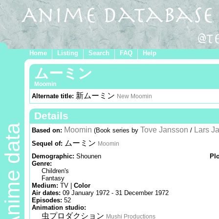
Home
Listing
Search
FAQ
Help
ムーミン
Moomin
新ムーミン
Alternate title:
New Moomin
Details
Anime data
Moomin
Tove Jansson
Lars J
Based on:
(Book series by
/
ムーミン
Sequel of:
Moomin
Demographic:
Shounen
Pl
Genre:
Children's
Fantasy
Medium:
TV |
Color
Air dates:
09 January 1972 - 31 December 1972
Episodes:
52
Animation studio:
虫プロダクション
Mushi Productions