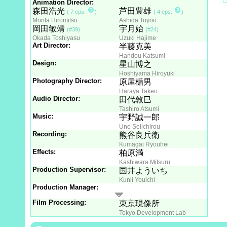
Animation Director:
森田浩光
芦田豊雄
( 7 eps.
)
( 4 eps.
)
Morita Hiromitsu
Ashida Toyoo
岡田敏靖
宇月始
(#39)
(#24)
Okada Toshiyasu
Uzuki Hajime
Art Director:
半藤克美
Handou Katsumi
Design:
星山博之
Hoshiyama Hiroyuki
Photography Director:
原屋楯男
Haraya Takeo
Audio Director:
田代敦巳
Tashiro Atsumi
Music:
宇野誠一郎
Uno Seiichirou
Recording:
熊谷良兵衛
Kumagai Ryouhei
Effects:
柏原満
Kashiwara Mitsuru
Production Supervisor:
国井よういち
Kunii Youichi
Production Manager:
Film Processing:
東京現像所
Tokyo Development Lab