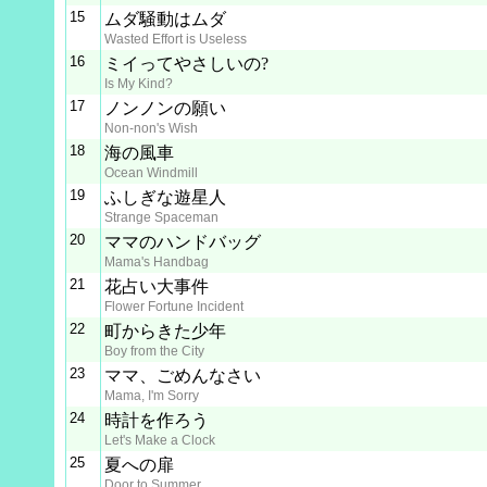
15
ムダ騒動はムダ
Wasted Effort is Useless
16
ミイってやさしいの?
Is My Kind?
17
ノンノンの願い
Non-non's Wish
18
海の風車
Ocean Windmill
19
ふしぎな遊星人
Strange Spaceman
20
ママのハンドバッグ
Mama's Handbag
21
花占い大事件
Flower Fortune Incident
22
町からきた少年
Boy from the City
23
ママ、ごめんなさい
Mama, I'm Sorry
24
時計を作ろう
Let's Make a Clock
25
夏への扉
Door to Summer