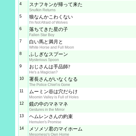
4
スナフキンが帰って来た
Snufkin Returns
5
狼なんかこわくない
I'm Not Afraid of Wolves
6
落ちてきた星の子
Fallen Star Boy
7
白い馬と満月と
White Horse and Full Moon
8
ふしぎなスプーン
Mysterious Spoon
9
おじさんは手品師?
He's a Magician?
10
署長さんがいなくなる
The Police Chief is Gone
11
ムーミン谷は穴だらけ
Moomin Valley is Full of Holes
12
鏡の中のマネマネ
Gestures in the Mirror
13
ヘムレンさんの約束
Hemulen's Promise
14
メソメソ君のマイホーム
Mesomeso's Own Home