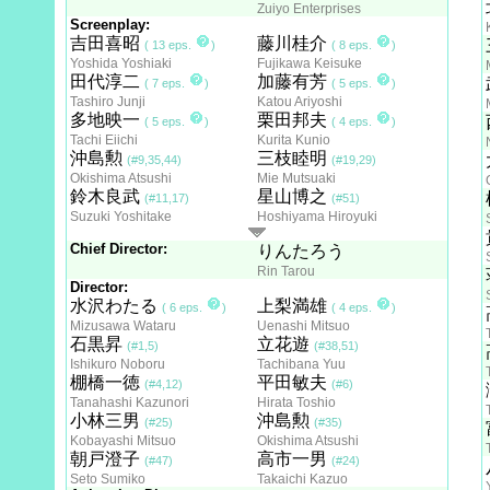
Zuiyo Enterprises
Screenplay:
吉田喜昭
藤川桂介
( 13 eps.
)
( 8 eps.
)
Yoshida Yoshiaki
Fujikawa Keisuke
田代淳二
加藤有芳
( 7 eps.
)
( 5 eps.
)
Tashiro Junji
Katou Ariyoshi
多地映一
栗田邦夫
( 5 eps.
)
( 4 eps.
)
Tachi Eiichi
Kurita Kunio
沖島勲
三枝睦明
(#9,35,44)
(#19,29)
Okishima Atsushi
Mie Mutsuaki
鈴木良武
星山博之
(#11,17)
(#51)
Suzuki Yoshitake
Hoshiyama Hiroyuki
Chief Director:
りんたろう
Rin Tarou
Director:
水沢わたる
上梨満雄
( 6 eps.
)
( 4 eps.
)
Mizusawa Wataru
Uenashi Mitsuo
石黒昇
立花遊
(#1,5)
(#38,51)
Ishikuro Noboru
Tachibana Yuu
棚橋一徳
平田敏夫
(#4,12)
(#6)
Tanahashi Kazunori
Hirata Toshio
小林三男
沖島勲
(#25)
(#35)
Kobayashi Mitsuo
Okishima Atsushi
朝戸澄子
高市一男
(#47)
(#24)
Seto Sumiko
Takaichi Kazuo