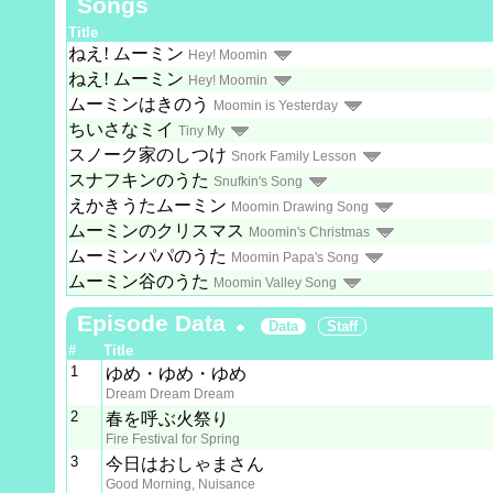
Songs
Title
ねえ! ムーミン
Hey! Moomin
ねえ! ムーミン
Hey! Moomin
ムーミンはきのう
Moomin is Yesterday
ちいさなミイ
Tiny My
スノーク家のしつけ
Snork Family Lesson
スナフキンのうた
Snufkin's Song
えかきうたムーミン
Moomin Drawing Song
ムーミンのクリスマス
Moomin's Christmas
ムーミンパパのうた
Moomin Papa's Song
ムーミン谷のうた
Moomin Valley Song
Episode Data
Data
Staff
#
Title
1
ゆめ・ゆめ・ゆめ
Dream Dream Dream
2
春を呼ぶ火祭り
Fire Festival for Spring
3
今日はおしゃまさん
Good Morning, Nuisance