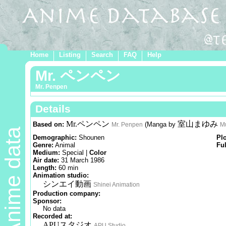
Home
Listing
Search
FAQ
Help
Mr. ペンペン
Mr. Penpen
Details
Mr.ペンペン
室山まゆみ
Based on:
(Manga by
Mr. Penpen
M
Anime data
Demographic:
Shounen
Pl
Genre:
Animal
Ful
Medium:
Special |
Color
Air date:
31 March 1986
Length:
60 min
Animation studio:
シンエイ動画
Shinei Animation
Production company:
Sponsor:
No data
Recorded at:
APUスタジオ
APU Studio