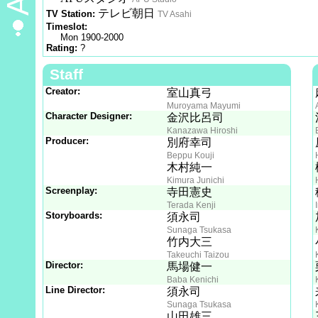
テレビ朝日
TV Station:
TV Asahi
Timeslot:
Mon 1900-2000
Rating:
?
Staff
Creator:
室山真弓
Muroyama Mayumi
Character Designer:
金沢比呂司
Kanazawa Hiroshi
Producer:
別府幸司
Beppu Kouji
木村純一
Kimura Junichi
Screenplay:
寺田憲史
Terada Kenji
Storyboards:
須永司
Sunaga Tsukasa
竹内大三
Takeuchi Taizou
Director:
馬場健一
Baba Kenichi
Line Director:
須永司
Sunaga Tsukasa
山田雄三