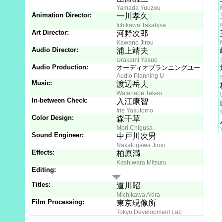
Yamada Yuuzou
Animation Director:
一川孝久
Ichikawa Takahisa
Art Director:
河野次郎
Kawano Jirou
Audio Director:
浦上靖夫
Urakami Yasuo
Audio Production:
オーディオプランニングユー
Audio Planning U
Music:
渡辺岳夫
Watanabe Takeo
In-between Check:
入江康智
Irie Yasutomo
Color Design:
森千草
Mori Chigusa
Sound Engineer:
中戸川次男
Nakatogawa Jirou
Effects:
柏原満
Kashiwara Mitsuru
Editing:
Titles:
道川昭
Michikawa Akira
Film Processing:
東京現像所
Tokyo Development Lab