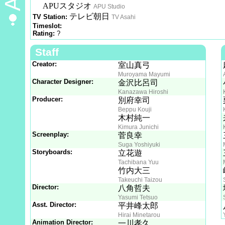
APUスタジオ
APU Studio
テレビ朝日
TV Station:
TV Asahi
Timeslot:
Rating:
?
Staff
Creator:
室山真弓
Muroyama Mayumi
Character Designer:
金沢比呂司
Kanazawa Hiroshi
Producer:
別府幸司
Beppu Kouji
木村純一
Kimura Junichi
Screenplay:
菅良幸
Suga Yoshiyuki
Storyboards:
立花遊
Tachibana Yuu
竹内大三
Takeuchi Taizou
Director:
八角哲夫
Yasumi Tetsuo
Asst. Director:
平井峰太郎
Hirai Minetarou
Animation Director:
一川孝久