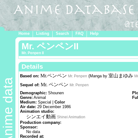
Home
Listing
Search
FAQ
Help
Mr. ペンペンII
Mr. Penpen II
Details
Mr.ペンペン
室山まゆみ
Based on:
(Manga by
Mr. Penpen
M
Anime data
Mr. ペンペン
Sequel of:
Mr. Penpen
Demographic:
Shounen
Pl
Genre:
Animal
Ful
Medium:
Special |
Color
Air date:
29 December 1986
Animation studio:
シンエイ動画
Shinei Animation
Production company:
Sponsor:
No data
Recorded at: