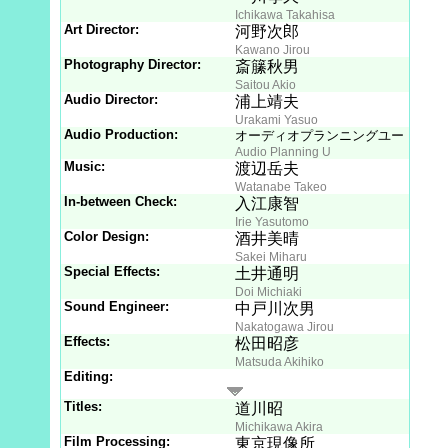
Ichikawa Takahisa
Art Director:
河野次郎
Kawano Jirou
Photography Director:
斎籘秋男
Saitou Akio
Audio Director:
浦上靖夫
Urakami Yasuo
Audio Production:
オーディオプランニングユー
Audio Planning U
Music:
渡辺岳夫
Watanabe Takeo
In-between Check:
入江康智
Irie Yasutomo
Color Design:
酒井美晴
Sakei Miharu
Special Effects:
土井通明
Doi Michiaki
Sound Engineer:
中戸川次男
Nakatogawa Jirou
Effects:
松田昭彦
Matsuda Akihiko
Editing:
Titles:
道川昭
Michikawa Akira
Film Processing:
東京現像所