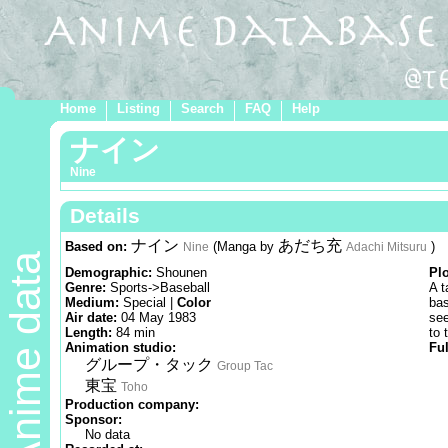
Home
Listing
Search
FAQ
Help
ナイン
Nine
Details
ナイン
あだち充
Based on:
(Manga by
)
Nine
Adachi Mitsuru
Anime data
Demographic:
Shounen
Pl
Genre:
Sports->Baseball
A t
Medium:
Special |
Color
bas
Air date:
04 May 1983
see
Length:
84 min
to 
Animation studio:
Ful
グループ・タック
Group Tac
東宝
Toho
Production company:
Sponsor:
No data