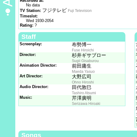
Recorded at:
No data
フジテレビ
TV Station:
Fuji Television
Timeslot:
Wed 1930-2054
Rating:
?
Staff
Screenplay:
布勢博一
Fuse Hiroichi
Director:
杉井ギサブロー
Sugii Gisaburou
Animation Director:
前田庸生
Maeda Yasuo
Art Director:
大野広司
Ohno Hiroshi
Audio Director:
田代敦巳
Tashiro Atsumi
Music:
芹澤廣明
Serizawa Hiroaki
Songs