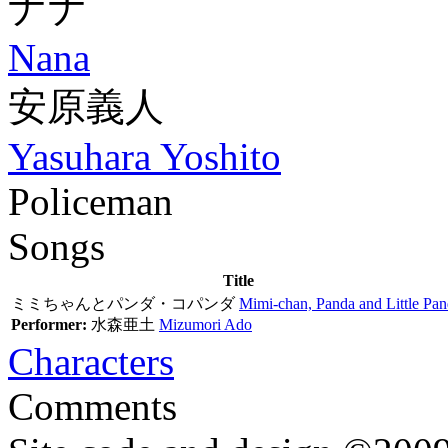
ナナ
Nana
安原義人
Yasuhara Yoshito
Policeman
Songs
Title
ミミちゃんとパンダ・コパンダ
Mimi-chan, Panda and Little Pa
Performer:
水森亜土
Mizumori Ado
Characters
Comments