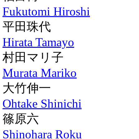
Fukutomi Hiroshi
平田珠代
Hirata Tamayo
村田マリ子
Murata Mariko
大竹伸一
Ohtake Shinichi
篠原六
Shinohara Roku