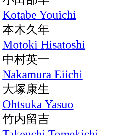
Kotabe Youichi
本木久年
Motoki Hisatoshi
中村英一
Nakamura Eiichi
大塚康生
Ohtsuka Yasuo
竹内留吉
Takeuchi Tomekichi