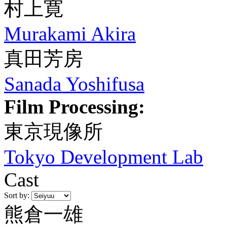
村上寛
Murakami Akira
真田芳房
Sanada Yoshifusa
Film Processing:
東京現像所
Tokyo Development Lab
Cast
Sort by:
熊倉一雄