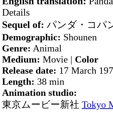
English translation:
Panda 
Details
Sequel of:
パンダ・コパ
Demographic:
Shounen
Genre:
Animal
Medium:
Movie |
Color
Release date:
17 March 19
Length:
38 min
Animation studio:
東京ムービー新社
Tokyo 