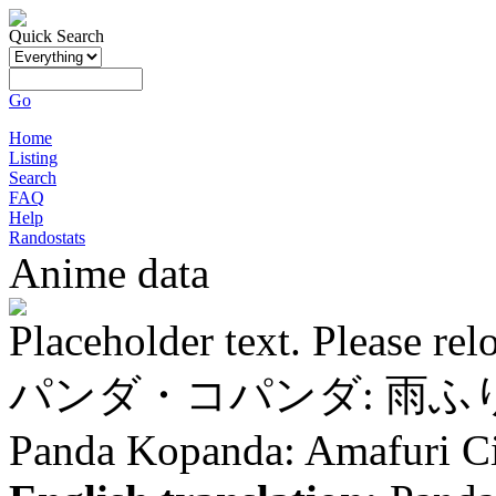
Quick Search
Go
Home
Listing
Search
FAQ
Help
Randostats
Anime data
Placeholder text. Please rel
パンダ・コパンダ: 雨
Panda Kopanda: Amafuri C