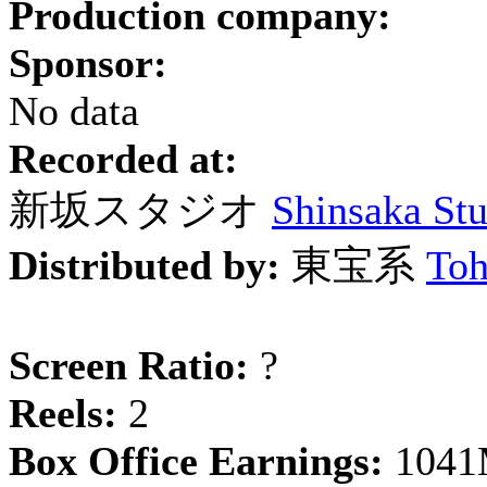
Production company:
Sponsor:
No data
Recorded at:
新坂スタジオ
Shinsaka St
Distributed by:
東宝系
Toh
Screen Ratio:
?
Reels:
2
Box Office Earnings:
1041