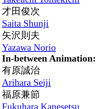
才田俊次
Saita Shunji
矢沢則夫
Yazawa Norio
In-between Animation:
有原誠治
Arihara Seiji
福原兼節
Fukuhara Kanesetsu