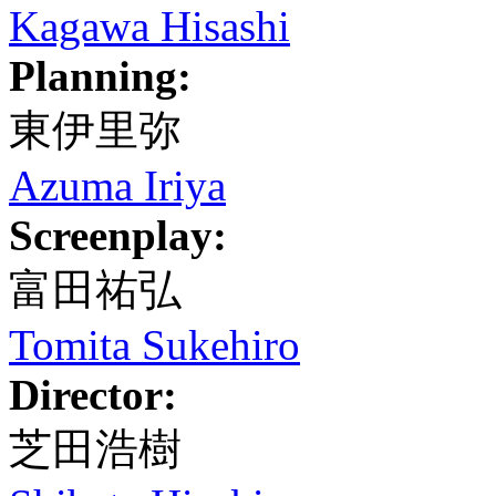
Kagawa Hisashi
Planning:
東伊里弥
Azuma Iriya
Screenplay:
富田祐弘
Tomita Sukehiro
Director:
芝田浩樹