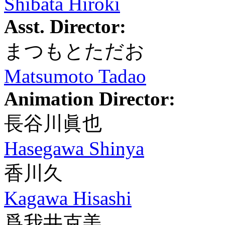
Shibata Hiroki
Asst. Director:
まつもとただお
Matsumoto Tadao
Animation Director:
長谷川眞也
Hasegawa Shinya
香川久
Kagawa Hisashi
爲我井克美