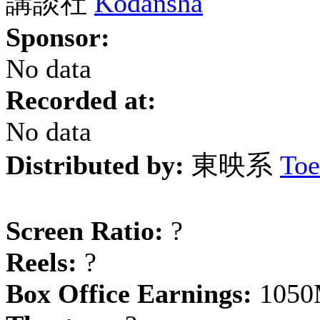
講談社
Kodansha
Sponsor:
No data
Recorded at:
No data
Distributed by:
東映系
Toe
Screen Ratio:
?
Reels:
?
Box Office Earnings:
1050