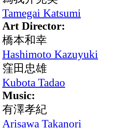
Tamegai Katsumi
Art Director:
橋本和幸
Hashimoto Kazuyuki
窪田忠雄
Kubota Tadao
Music:
有澤孝紀
Arisawa Takanori