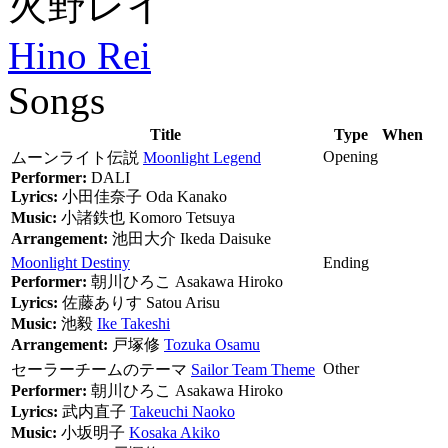
火野レイ
Hino Rei
Songs
Title
Type
When
Opening
ムーンライト伝説
Moonlight Legend
Performer:
DALI
Lyrics:
小田佳奈子
Oda Kanako
Music:
小諸鉄也
Komoro Tetsuya
Arrangement:
池田大介
Ikeda Daisuke
Moonlight Destiny
Ending
Performer:
朝川ひろこ
Asakawa Hiroko
Lyrics:
佐藤ありす
Satou Arisu
Music:
池毅
Ike Takeshi
Arrangement:
戸塚修
Tozuka Osamu
Other
セーラーチームのテーマ
Sailor Team Theme
Performer:
朝川ひろこ
Asakawa Hiroko
Lyrics:
武内直子
Takeuchi Naoko
Music:
小坂明子
Kosaka Akiko