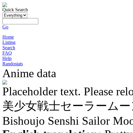
Quick Search
Go
Home
Listing
Search
FAQ
Help
Randostats
Anime data
Placeholder text. Please rel
美少女戦士セーラームー
Bishoujo Senshi Sailor Mo