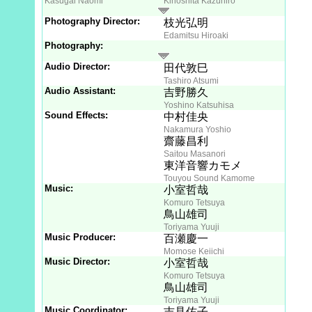
Kasugai Naomi
Kinoshita Kazuhiro
Photography Director:
枝光弘明
Edamitsu Hiroaki
Photography:
Audio Director:
田代敦巳
Tashiro Atsumi
Audio Assistant:
吉野勝久
Yoshino Katsuhisa
Sound Effects:
中村佳央
Nakamura Yoshio
齋藤昌利
Saitou Masanori
東洋音響カモメ
Touyou Sound Kamome
Music:
小室哲哉
Komuro Tetsuya
鳥山雄司
Toriyama Yuuji
Music Producer:
百瀬慶一
Momose Keiichi
Music Director:
小室哲哉
Komuro Tetsuya
鳥山雄司
Toriyama Yuuji
Music Coordinator:
吉見佑子