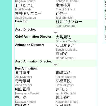
Kagawa Noboru
Kobayashi Osamu
もりたけし
東海林真一
Mori Takeshi
Shouji Shinichi
杉井ギサブロー
辻伸一
Sugii Gisaburou
Tsuji Shinichi
Director:
杉井ギサブロー
Sugii Gisaburou
Asst. Director:
Chief Animation Director:
大島康弘
Ohshima Yasuhiro
Animation Director:
江口摩吏介
Eguchi Marisuke
前田実
Maeda Minoru
Asst. Animation Director:
Key Animation:
青井清年
青嶋克己
Aoi Kiyotoshi
Aojima Katsumi
青野厚司
羽根章悦
Aono Atsushi
Hane Akiyoshi
細山正樹
井口忠一
Hosoyama Masaki
Iguchi Chuuichi
香川浩
川上修司
Kagawa Hiroshi
Kawakami Shuuji
岡林俊之
岡田敏靖