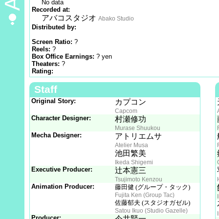
No data
Recorded at:
アバコスタジオ
Abako Studio
Distributed by:
Screen Ratio:
?
Reels:
?
Box Office Earnings:
? yen
Theaters:
?
Rating:
Staff
Original Story:
カプコン
Capcom
Character Designer:
村瀬修功
Murase Shuukou
Mecha Designer:
アトリエムサ
Atelier Musa
池田繁美
Ikeda Shigemi
Executive Producer:
辻本憲三
Tsujimoto Kenzou
Animation Producer:
藤田健 (グループ・タック)
Fujita Ken (Group Tac)
佐藤郁夫 (スタジオガゼル)
Satou Ikuo (Studio Gazelle)
Producer:
今井賢一