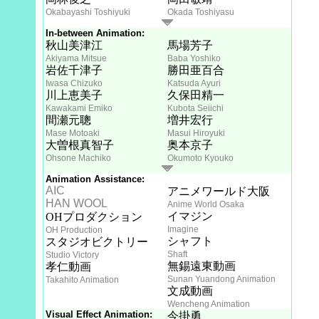
Okabayashi Toshiyuki
Okada Toshiyasu
In-between Animation:
秋山美津江
馬場芳子
Akiyama Mitsue
Baba Yoshiko
岩佐千津子
勝田亜百合
Iwasa Chizuko
Katsuda Ayuri
川上恵美子
久保田精一
Kawakami Emiko
Kubota Seiichi
間瀬元聰
増井宏行
Mase Motoaki
Masui Hiroyuki
大曽根真智子
奥本京子
Ohsone Machiko
Okumoto Kyouko
Animation Assistance:
AIC
アニメワールド大阪
HAN WOOL
Anime World Osaka
イマジン
OHプロダクション
Imagine
OH Production
シャフト
スタジオビクトリー
Shaft
Studio Victory
無錫遠東動画
孝仁動画
Sunan Yuandong Animation
Takahito Animation
文成動画
Wencheng Animation
Visual Effect Animation:
今掛勇