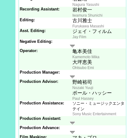
Nagura Yasushi
Recording Assistant:
岩村俊一
Iwamura Shunichi
Editing:
古川雅士
Furukawa Masashi
Asst. Editing:
ジェイ・フィルム
Jay Film
Negative Editing:
Operator:
亀本美佳
Kamemoto Mika
大坪恵美
Ohtsubo Emi
Production Manager:
Production Advisor:
野崎裕司
Nozaki Yuuji
ポール・ハッシー
Paul Hassey
Production Assistance:
ソニー・ミュージックエンタ
テイン
Sony Music Entertainment
Production Assistant:
Production Advance:
Film Masking:
マキ・プロ