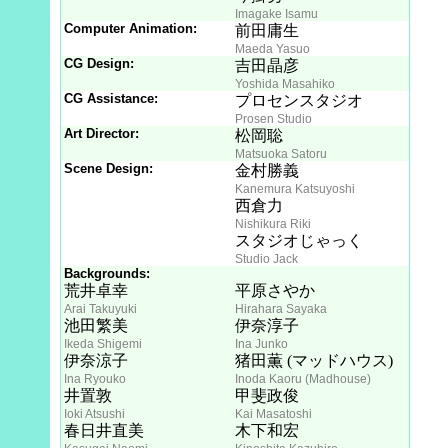
Imagake Isamu
Computer Animation:
前田庸生
Maeda Yasuo
CG Design:
吉田晶彦
Yoshida Masahiko
CG Assistance:
プロセンスタジオ
Prosen Studio
Art Director:
松岡聡
Matsuoka Satoru
Scene Design:
金村勝義
Kanemura Katsuyoshi
西倉力
Nishikura Riki
スタジオじゃっく
Studio Jack
Backgrounds:
荒井卓幸
平原さやか
Arai Takuyuki
Hirahara Sayaka
池田繁美
伊奈淳子
Ikeda Shigemi
Ina Junko
伊奈涼子
猪田薫 (マッドハウス)
Ina Ryouko
Inoda Kaoru (Madhouse)
井置敦
甲斐政俊
Ioki Atsushi
Kai Masatoshi
春日井直美
木下和宏