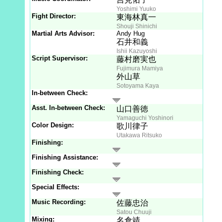
Yoshimi Yuuko
Fight Director:
東海林真一
Shouji Shinichi
Martial Arts Advisor:
Andy Hug
石井和義
Ishii Kazuyoshi
Script Supervisor:
藤村磨実也
Fujimura Mamiya
外山草
Sotoyama Kaya
In-between Check:
Asst. In-between Check:
山口善徳
Yamaguchi Yoshinori
Color Design:
歌川律子
Utakawa Ritsuko
Finishing:
Finishing Assistance:
Finishing Check:
Special Effects:
Music Recording:
佐藤忠治
Satou Chuuji
Mixing:
名倉靖