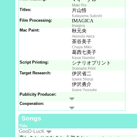
Maki Pro
Titles:
片山悟
Katayama Satoshi
Film Processing:
IMAGICA
Imagica
Mac Paint:
秋元央
Akimoto Akira
茶谷美子
Chaya Miko
葛西七美子
Kasai Namiko
Script Printing:
シナリオプリント
Scenario Print
Target Research:
伊沢省二
Izawa Shouji
伊沢勇介
Izawa Yuusuke
Publicity Producer:
Cooperation:
Songs
Title
GooD-LucK