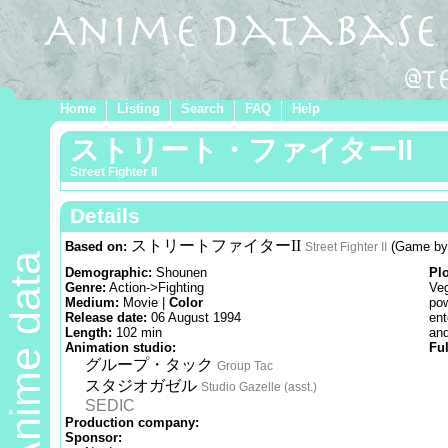
Home
Listing
Search
FAQ
Help
ストリート・ファイターII
Street Fighter II
Details
ストリートファイターII
Based on:
(Game b
Street Fighter II
Anime data
Demographic:
Shounen
Pl
Genre:
Action->Fighting
Veg
Medium:
Movie |
Color
pow
Release date:
06 August 1994
ent
Length:
102 min
and
Animation studio:
Ful
グループ・タック
Group Tac
スタジオガゼル
Studio Gazelle (asst.)
SEDIC
Production company:
Sponsor: