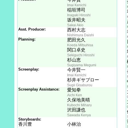
Imai Kenichi
稲垣博司
Inagaki Hiroshi
坂井昭夫
Sakai Akio
Asst. Producer:
西村大志
Nishimura Daishi
Planning:
肥田光久
Koeda Mitsuhisa
関口卓史
Sekiguchi Hiroshi
杉山恵
Sugiyama Megumi
Screenplay:
今井賢一
Imai Kenichi
杉井ギサブロー
Sugii Gisaburou
Screenplay Assistance:
愛知拳
Aichi Ken
久保地美晴
Kubochi Miharu
沢田謙也
Sawada Kenya
Storyboards:
香川豊
小林治