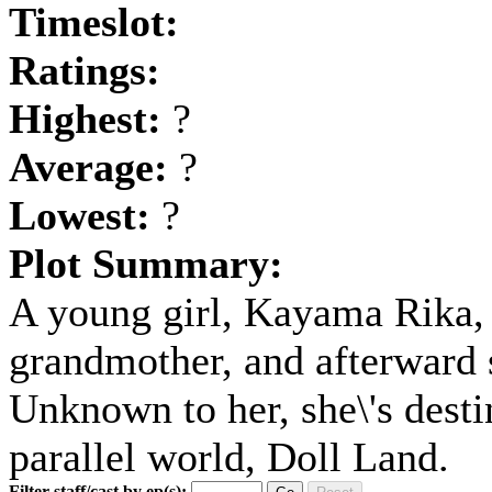
Timeslot:
Ratings:
Highest:
?
Average:
?
Lowest:
?
Plot Summary:
A young girl, Kayama Rika, 
grandmother, and afterward s
Unknown to her, she\'s desti
parallel world, Doll Land.
Filter staff/cast by ep(s):