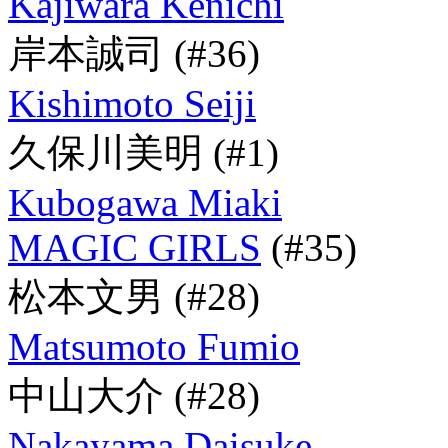
Kajiwara Kenichi
岸本誠司
(#36)
Kishimoto Seiji
久保川美明
(#1)
Kubogawa Miaki
MAGIC GIRLS
(#35)
松本文男
(#28)
Matsumoto Fumio
中山大介
(#28)
Nakayama Daisuke