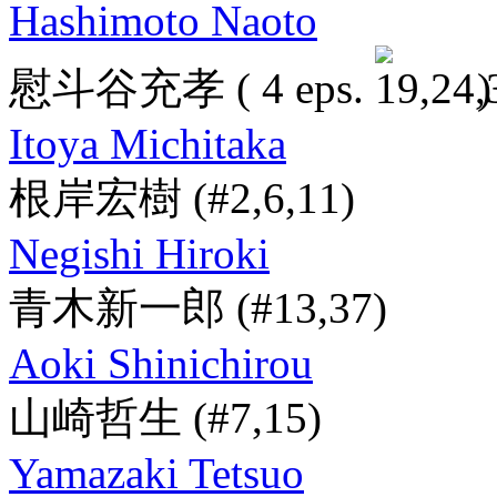
Hashimoto Naoto
慰斗谷充孝
( 4 eps.
)
Itoya Michitaka
根岸宏樹
(#2,6,11)
Negishi Hiroki
青木新一郎
(#13,37)
Aoki Shinichirou
山崎哲生
(#7,15)
Yamazaki Tetsuo