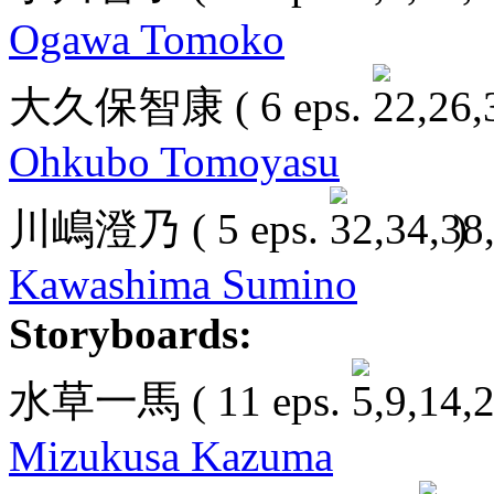
Ogawa Tomoko
大久保智康
( 6 eps.
Ohkubo Tomoyasu
川嶋澄乃
( 5 eps.
)
Kawashima Sumino
Storyboards:
水草一馬
( 11 eps.
Mizukusa Kazuma