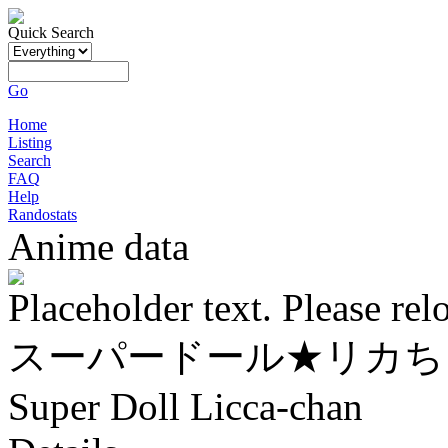
Quick Search
Go
Home
Listing
Search
FAQ
Help
Randostats
Anime data
Placeholder text. Please rel
スーパードール★リカち
Super Doll Licca-chan