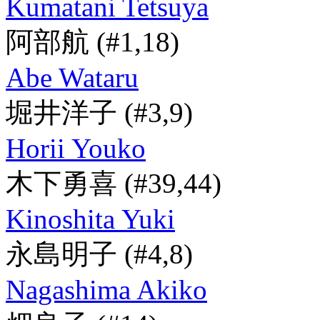
Kumatani Tetsuya
阿部航
(#1,18)
Abe Wataru
堀井洋子
(#3,9)
Horii Youko
木下勇喜
(#39,44)
Kinoshita Yuki
永島明子
(#4,8)
Nagashima Akiko