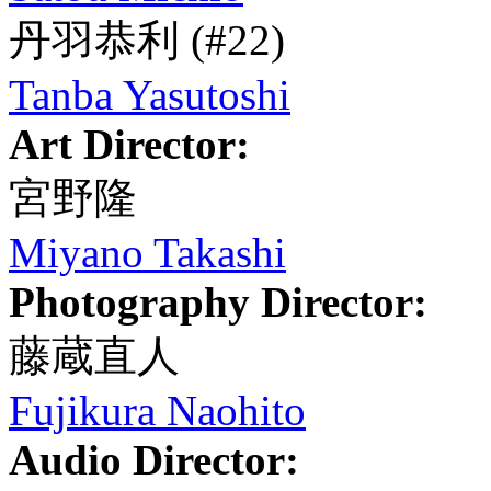
丹羽恭利
(#22)
Tanba Yasutoshi
Art Director:
宮野隆
Miyano Takashi
Photography Director:
藤蔵直人
Fujikura Naohito
Audio Director: