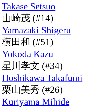
Takase Setsuo
山崎茂
(#14)
Yamazaki Shigeru
横田和
(#51)
Yokoda Kazu
星川孝文
(#34)
Hoshikawa Takafumi
栗山美秀
(#26)
Kuriyama Mihide