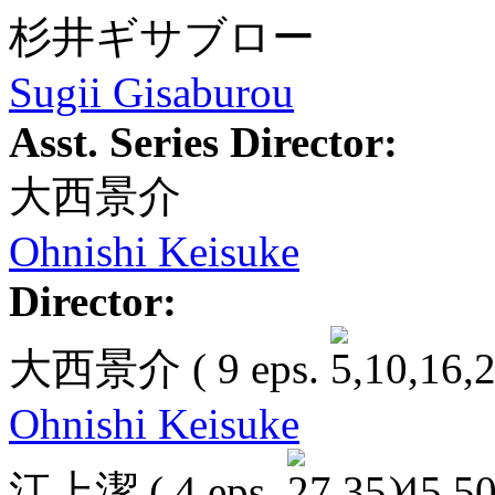
杉井ギサブロー
Sugii Gisaburou
Asst. Series Director:
大西景介
Ohnishi Keisuke
Director:
大西景介
( 9 eps.
Ohnishi Keisuke
江上潔
( 4 eps.
)