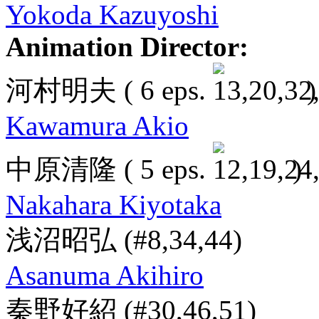
Yokoda Kazuyoshi
Animation Director:
河村明夫
( 6 eps.
)
Kawamura Akio
中原清隆
( 5 eps.
)
Nakahara Kiyotaka
浅沼昭弘
(#8,34,44)
Asanuma Akihiro
秦野好紹
(#30,46,51)