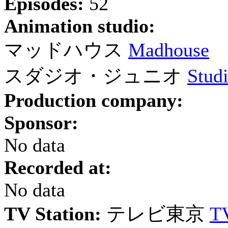
Episodes:
52
Animation studio:
マッドハウス
Madhouse
スダジオ・ジュニオ
Studi
Production company:
Sponsor:
No data
Recorded at:
No data
TV Station:
テレビ東京
T