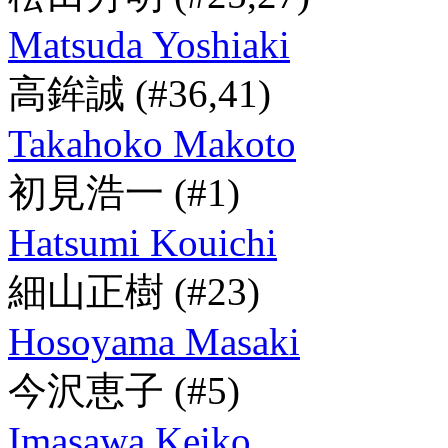
Matsuda Yoshiaki
高鉾誠
(#36,41)
Takahoko Makoto
初見浩一
(#1)
Hatsumi Kouichi
細山正樹
(#23)
Hosoyama Masaki
今沢恵子
(#5)
Imasawa Keiko