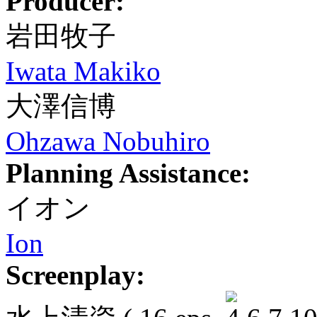
Producer:
岩田牧子
Iwata Makiko
大澤信博
Ohzawa Nobuhiro
Planning Assistance:
イオン
Ion
Screenplay: