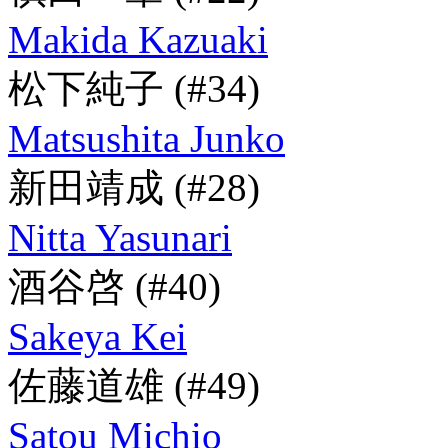
Makida Kazuaki
松下純子
(#34)
Matsushita Junko
新田靖成
(#28)
Nitta Yasunari
酒谷啓
(#40)
Sakeya Kei
佐藤道雄
(#49)
Satou Michio