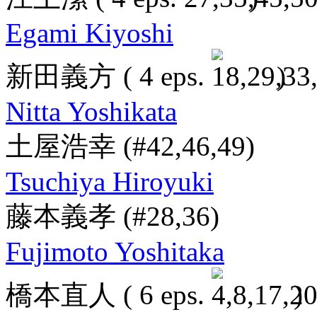
Egami Kiyoshi
新田義方
( 4 eps.
)
Nitta Yoshikata
土屋浩幸
(#42,46,49)
Tsuchiya Hiroyuki
藤本義孝
(#28,36)
Fujimoto Yoshitaka
橋本直人
( 6 eps.
)