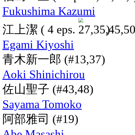
Fukushima Kazumi
江上潔
( 4 eps.
)
Egami Kiyoshi
青木新一郎
(#13,37)
Aoki Shinichirou
佐山聖子
(#43,48)
Sayama Tomoko
阿部雅司
(#19)
Abe Masashi