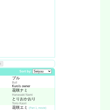
t
Sort by:
ブル
Bull
Kuro's owner
花咲ナミ
Hanasaki Nami
とりおかおり
Torio Kaori
花咲エミ
(Part 1, movie)