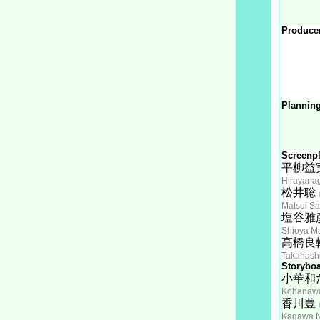
Produce
Planning
Screenpl
平柳益
Hirayana
松井聡
Matsui Sa
塩谷雅
Shioya M
高橋良
Takahash
Storyboa
小華和
Kohanaw
香川豊
Kagawa 