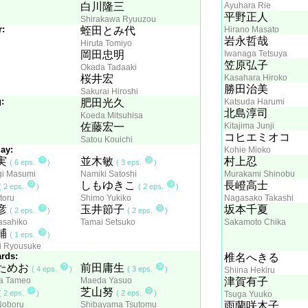
白川隆三
Ayuhara Rie
平野正人
Shirakawa Ryuuzou
r:
蛭田とみ代
Hirano Masato
岩永哲哉
Hiruta Tomiyo
岡田忠明
Iwanaga Tetsuya
笠原弘子
Okada Tadaaki
桜井宏
Kasahara Hiroko
勝田治美
Sakurai Hiroshi
:
肥田光久
Katsuda Harumi
北島淳司
Koeda Mitsuhisa
佐藤宏一
Kitajima Junji
コヒエミオコ
Satou Kouichi
ay:
Kohie Mioko
実
並木敏
村上忍
( 6 eps.
)
( 3 eps.
)
gi Masumi
Namiki Satoshi
Murakami Shinobu
しもゆきこ
長嶝高士
( 2 eps.
)
( 2 eps.
)
toru
Shimo Yukiko
Nagasako Takashi
彦
玉井節子
坂本千夏
( 2 eps.
)
( 2 eps.
)
asahiko
Tamai Setsuko
Sakamoto Chika
輔
( 1 eps.
)
i Ryousuke
rds:
椎名へきる
ためお
前田庸生
( 4 eps.
)
( 3 eps.
)
Shiina Hekiru
a Tameo
Maeda Yasuo
津賀有子
芝山努
( 2 eps.
)
( 2 eps.
)
Tsuga Yuuko
Noboru
Shibayama Tsutomu
雨蘭咲木子