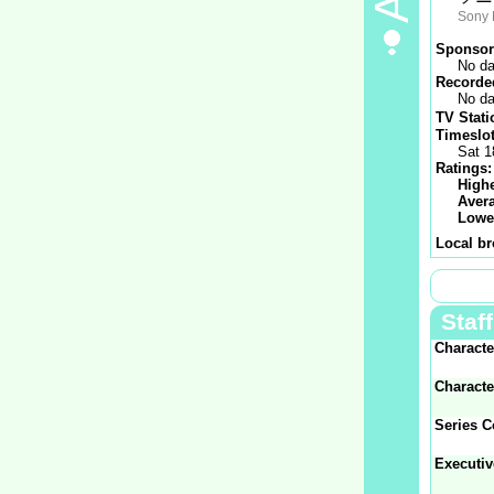
Sony 
Sponsor
No da
Recorded
No da
TV Stati
Timeslot
Sat 1
Ratings:
Highe
Aver
Lowe
Local br
Staff
Characte
Characte
Series C
Executiv