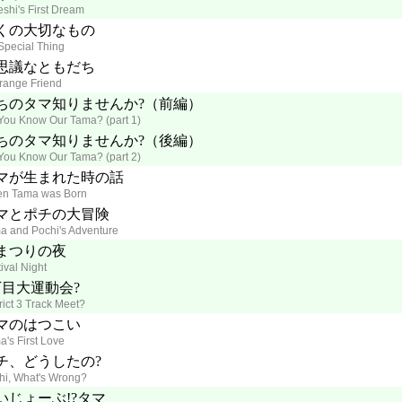
eshi's First Dream
くの大切なもの
Special Thing
思議なともだち
trange Friend
ちのタマ知りませんか?（前編）
You Know Our Tama? (part 1)
ちのタマ知りませんか?（後編）
You Know Our Tama? (part 2)
マが生まれた時の話
n Tama was Born
マとポチの大冒険
a and Pochi's Adventure
まつりの夜
ival Night
丁目大運動会?
rict 3 Track Meet?
マのはつこい
a's First Love
チ、どうしたの?
hi, What's Wrong?
いじょーぶ!?タマ