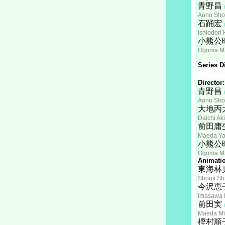
青野昌
Aono Sh
石踊宏
Ishiodori 
小熊公
Oguma M
Series Di
Director:
青野昌
Aono Sh
大地丙
Daichi Ak
前田庸
Maeda Y
小熊公
Oguma M
Animatio
東海林
Shouji Sh
今沢恵
Imasawa 
前田実
Maeda Mi
樫村順