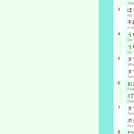
Tak
3
ぼ
My 
不
A S
4
う
Do 
う
Do 
5
タ
Whe
タ
Tam
6
お
Fest
3
Dist
7
タ
Tam
ポ
Poc
8
だ