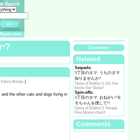
ck Search
Go
Randostats
か?
Characters
Related
Sequels:
3丁目のタマ: うちのタマ
知りませんか?
)
Fancy Bungu
Tama of District 3: Do You
Know Our Tama?
Spin-offs:
 and the other cats and dogs living in
3丁目のタマ: おねがい!モ
モちゃんを捜して!!
Tama of District 3: Please
Find Momo-chan!!
Comments