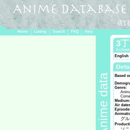
Home
Listing
Search
FAQ
Help
3
3-choum
English 
Deta
Anime data
Based o
Demogra
Genre:
Anim
Come
Medium
Air date
Episode
Animatio
グル
Product
ソニ