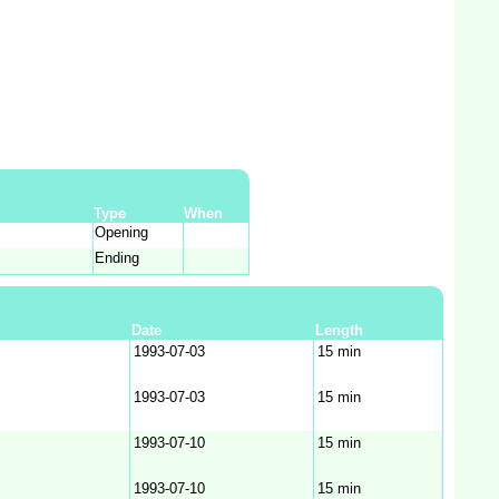
Type
When
Opening
Ending
Date
Length
1993‑07‑03
15 min
1993‑07‑03
15 min
1993‑07‑10
15 min
1993‑07‑10
15 min