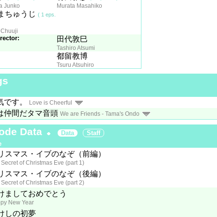
a Junko
Murata Masahiko
まちゅうじ
( 1 eps.
 Chuuji
rector:
田代敦巳
Tashiro Atsumi
都留教博
Tsuru Atsuhiro
gs
気です。
Love is Cheerful
は仲間だタマ音頭
We are Friends - Tama's Ondo
ode Data
Data
Staff
e
リスマス・イブのなぞ（前編）
Secret of Christmas Eve (part 1)
リスマス・イブのなぞ（後編）
Secret of Christmas Eve (part 2)
けましておめでとう
py New Year
けしの初夢