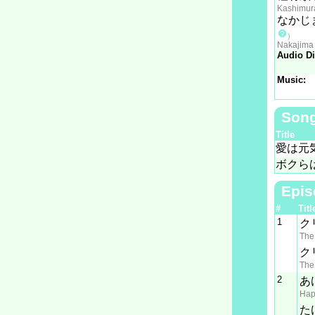
Kashimur
なかじ
)
Nakajima
Audio Di
Music:
Son
Title
愛は元
ボクら
Epis
#
Titl
1
ク
The 
ク
The 
2
あ
Hap
た