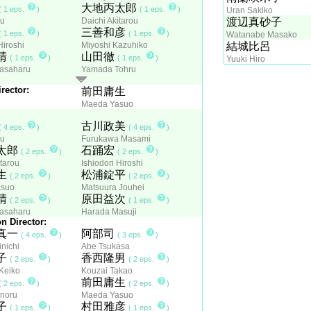
大地丙太郎
( 1 eps.
)
( 1 eps.
)
Uran Sakiko
ou
Daichi Akitarou
渡辺真砂子
三善和彦
( 1 eps.
)
( 1 eps.
)
Watanabe Masako
Hiroshi
Miyoshi Kazuhiko
結城比呂
晴
山田徹
( 1 eps.
)
( 1 eps.
)
Yuuki Hiro
asaharu
Yamada Tohru
rector:
前田庸生
Maeda Yasuo
古川政美
( 4 eps.
)
( 4 eps.
)
ou
Furukawa Masami
太郎
石踊宏
( 2 eps.
)
( 2 eps.
)
itarou
Ishiodori Hiroshi
生
松浦錠平
( 2 eps.
)
( 2 eps.
)
asuo
Matsuura Jouhei
晴
原田益次
( 2 eps.
)
( 1 eps.
)
asaharu
Harada Masuji
n Director:
真一
阿部司
( 4 eps.
)
( 3 eps.
)
inichi
Abe Tsukasa
子
香西隆男
( 2 eps.
)
( 2 eps.
)
Keiko
Kouzai Takao
前田庸生
( 2 eps.
)
( 2 eps.
)
noru
Maeda Yasuo
子
村田雅彦
( 1 eps.
)
( 1 eps.
)