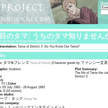
Qui
丁目のタマ: うちのタマ知りません
e no Tama: Uchi no Tama Shirimasen ka?
translation:
Tama of District 3: Do You Know Our Tama?
ils
タマ&フレンズ
ファンシー文具
n:
(Character goods by
Tama & Friends
phic:
Kodomo
Plot Summary:
The life of Tama the cat
al
District 3.
dy
:
TV |
Color
s:
03 July 1993 - 28 August 1993
s:
9 (18 stories)
n studio:
ープ・タック
Group Tac
ion company:
ー・ミュージックエンタテインメント