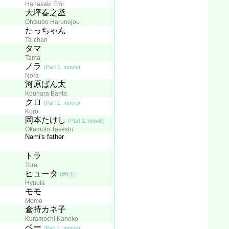
Hanasaki Emi
大坪春之丞
Ohtsubo Harunojou
たっちゃん
Ta-chan
タマ
Tama
ノラ
(Part 1, movie)
Nora
河原ばん太
Kouhara Banta
クロ
(Part 1, movie)
Kuro
岡本たけし
(Part 1, movie)
Okamoto Takeshi
Nami's father
トラ
Tora
ヒュータ
(#9.1)
Hyuuta
モモ
Momo
倉持カネ子
Kuramochi Kaneko
ベー
(Part 1, movie)