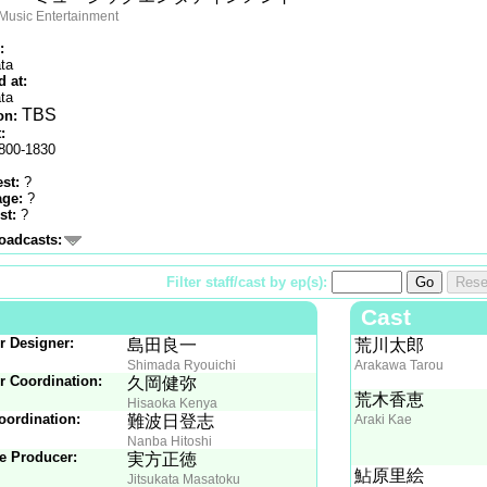
Music Entertainment
:
ta
 at:
ta
TBS
on:
:
800-1830
st:
?
age:
?
st:
?
oadcasts:
Filter staff/cast by ep(s):
Go
Rese
Cast
r Designer:
島田良一
荒川太郎
Shimada Ryouichi
Arakawa Tarou
r Coordination:
久岡健弥
荒木香恵
Hisaoka Kenya
oordination:
難波日登志
Araki Kae
Nanba Hitoshi
e Producer:
実方正徳
鮎原里絵
Jitsukata Masatoku