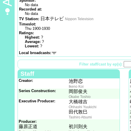
Sponsor:
No data
Recorded at:
No data
日本テレビ
TV Station:
Nippon Television
Timeslot:
Thu 1900-1930
Ratings:
Highest:
?
Average:
?
Lowest:
?
Local broadcasts:
Filter staff/cast by ep(s):
Staff
Creator:
池野恋
Ikeno Koi
Series Construction:
岡部俊夫
Okabe Toshio
Executive Producer:
大橋雄吉
Ohhashi Yuukichi
田代敦巳
Tashiro Atsumi
Producer:
藤原正道
初川則夫