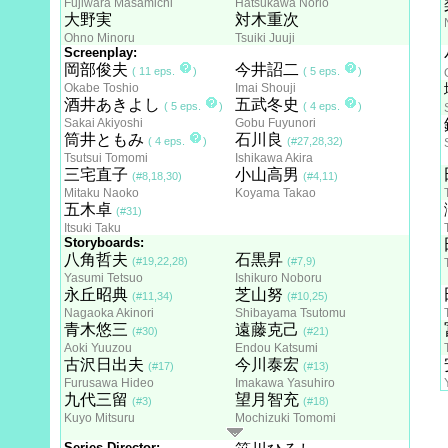
Fujiwara Masamichi
Hatsukawa Norio
大野実
対木重次
Ohno Minoru
Tsuiki Juuji
Screenplay:
岡部俊夫
今井詔二
( 11 eps.
)
( 5 eps.
)
Okabe Toshio
Imai Shouji
酒井あきよし
五武冬史
( 5 eps.
)
( 4 eps.
)
Sakai Akiyoshi
Gobu Fuyunori
筒井ともみ
石川良
( 4 eps.
)
(#27,28,32)
Tsutsui Tomomi
Ishikawa Akira
三宅直子
小山高男
(#8,18,30)
(#4,11)
Mitaku Naoko
Koyama Takao
五木卓
(#31)
Itsuki Taku
Storyboards:
八角哲夫
石黒昇
(#19,22,28)
(#7,9)
Yasumi Tetsuo
Ishikuro Noboru
永丘昭典
芝山努
(#11,34)
(#10,25)
Nagaoka Akinori
Shibayama Tsutomu
青木悠三
遠藤克己
(#30)
(#21)
Aoki Yuuzou
Endou Katsumi
古沢日出夫
今川泰宏
(#17)
(#13)
Furusawa Hideo
Imakawa Yasuhiro
九代三留
望月智充
(#3)
(#18)
Kuyo Mitsuru
Mochizuki Tomomi
Series Director: