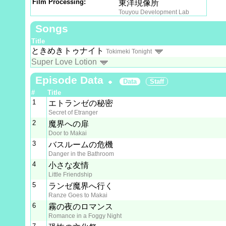
Film Processing:
東洋現像所
Touyou Development Lab
Songs
Title
ときめきトゥナイト
Tokimeki Tonight
Super Love Lotion
Episode Data
Data
Staff
#
Title
1
エトランゼの秘密
Secret of Etranger
2
魔界への扉
Door to Makai
3
バスルームの危機
Danger in the Bathroom
4
小さな友情
Little Friendship
5
ランゼ魔界へ行く
Ranze Goes to Makai
6
霧の夜のロマンス
Romance in a Foggy Night