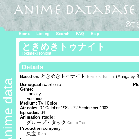
Home
Listing
Search
FAQ
Help
ときめきトゥナイト
Tokimeki Tonight
Details
ときめきトゥナイト
Based on:
(Manga by
Tokimeki Tonight
Anime data
Demographic:
Shoujo
Pl
Genre:
Fantasy
Romance
Medium:
TV |
Color
Air dates:
07 October 1982 - 22 September 1983
Episodes:
34
Animation studio:
グループ・タック
Group Tac
Production company:
東宝
Toho