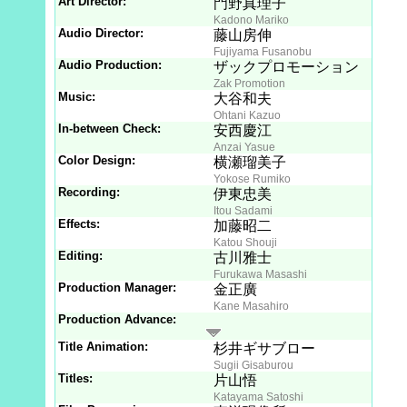
Art Director:
門野真理子
Kadono Mariko
Audio Director:
藤山房伸
Fujiyama Fusanobu
Audio Production:
ザックプロモーション
Zak Promotion
Music:
大谷和夫
Ohtani Kazuo
In-between Check:
安西慶江
Anzai Yasue
Color Design:
横瀬瑠美子
Yokose Rumiko
Recording:
伊東忠美
Itou Sadami
Effects:
加藤昭二
Katou Shouji
Editing:
古川雅士
Furukawa Masashi
Production Manager:
金正廣
Kane Masahiro
Production Advance:
Title Animation:
杉井ギサブロー
Sugii Gisaburou
Titles:
片山悟
Katayama Satoshi