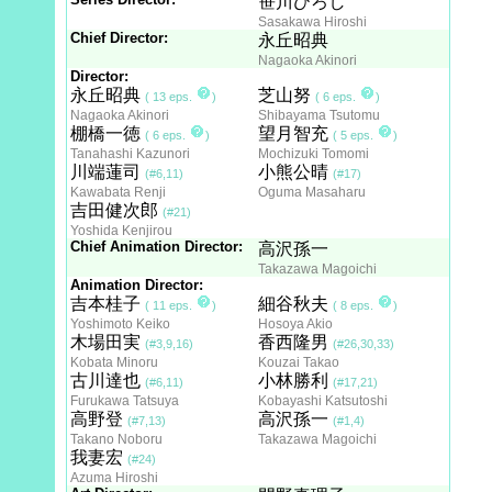
笹川ひろし
Sasakawa Hiroshi
Chief Director:
永丘昭典
Nagaoka Akinori
Director:
永丘昭典
芝山努
( 13 eps.
)
( 6 eps.
)
Nagaoka Akinori
Shibayama Tsutomu
棚橋一徳
望月智充
( 6 eps.
)
( 5 eps.
)
Tanahashi Kazunori
Mochizuki Tomomi
川端蓮司
小熊公晴
(#6,11)
(#17)
Kawabata Renji
Oguma Masaharu
吉田健次郎
(#21)
Yoshida Kenjirou
Chief Animation Director:
高沢孫一
Takazawa Magoichi
Animation Director:
吉本桂子
細谷秋夫
( 11 eps.
)
( 8 eps.
)
Yoshimoto Keiko
Hosoya Akio
木場田実
香西隆男
(#3,9,16)
(#26,30,33)
Kobata Minoru
Kouzai Takao
古川達也
小林勝利
(#6,11)
(#17,21)
Furukawa Tatsuya
Kobayashi Katsutoshi
高野登
高沢孫一
(#7,13)
(#1,4)
Takano Noboru
Takazawa Magoichi
我妻宏
(#24)
Azuma Hiroshi