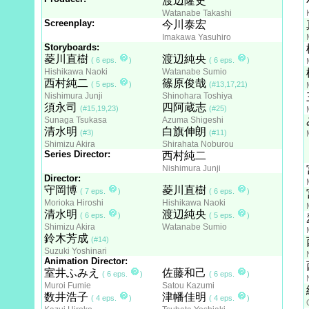
渡辺隆史
Watanabe Takashi
Screenplay:
今川泰宏
Imakawa Yasuhiro
Storyboards:
菱川直樹
渡辺純央
( 6 eps.
)
( 6 eps.
)
Hishikawa Naoki
Watanabe Sumio
西村純二
篠原俊哉
( 5 eps.
)
(#13,17,21)
Nishimura Junji
Shinohara Toshiya
須永司
四阿蔵志
(#15,19,23)
(#25)
Sunaga Tsukasa
Azuma Shigeshi
清水明
白旗伸朗
(#3)
(#11)
Shimizu Akira
Shirahata Noburou
Series Director:
西村純二
Nishimura Junji
Director:
守岡博
菱川直樹
( 7 eps.
)
( 6 eps.
)
Morioka Hiroshi
Hishikawa Naoki
清水明
渡辺純央
( 6 eps.
)
( 5 eps.
)
Shimizu Akira
Watanabe Sumio
鈴木芳成
(#14)
Suzuki Yoshinari
Animation Director:
室井ふみえ
佐藤和己
( 6 eps.
)
( 6 eps.
)
Muroi Fumie
Satou Kazumi
数井浩子
津幡佳明
( 4 eps.
)
( 4 eps.
)