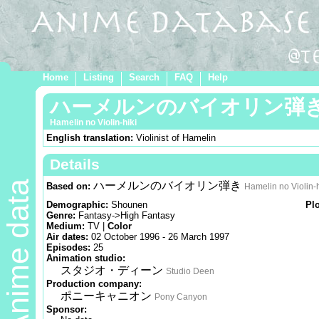
Home
Listing
Search
FAQ
Help
ハーメルンのバイオリン弾
Hamelin no Violin-hiki
English translation:
Violinist of Hamelin
Details
Anime data
ハーメルンのバイオリン弾き
Based on:
Hamelin no Violin-h
Demographic:
Shounen
Pl
Genre:
Fantasy->High Fantasy
Medium:
TV |
Color
Air dates:
02 October 1996 - 26 March 1997
Episodes:
25
Animation studio:
スタジオ・ディーン
Studio Deen
Production company:
ポニーキャニオン
Pony Canyon
Sponsor: