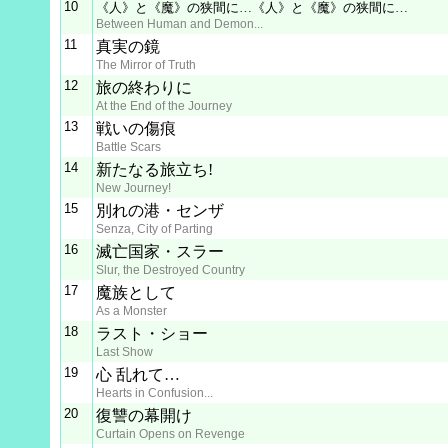
10
《人》と《魔》の狭間に…《人》と《魔》の狭間に…
Between Human and Demon...
11
真実の鏡
The Mirror of Truth
12
旅の終わりに
At the End of the Journey
13
戦いの傷痕
Battle Scars
14
新たなる旅立ち!
New Journey!
15
別れの港・センザ
Senza, City of Parting
16
滅亡国家・スラー
Slur, the Destroyed Country
17
魔族として
As a Monster
18
ラスト・ショー
Last Show
19
心 乱れて…
Hearts in Confusion...
20
復讐の幕開け
Curtain Opens on Revenge