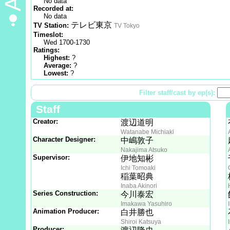
No data
Recorded at:
No data
テレビ東京
TV Station:
TV Tokyo
Timeslot:
Wed 1700-1730
Ratings:
Highest:
?
Average:
?
Lowest:
?
Filter staff/cast by ep(s):
Staff
Creator:
渡辺道明
Watanabe Michiaki
Character Designer:
中嶋敦子
Nakajima Atsuko
Supervisor:
伊地知彬
Ichi Tomoaki
稲葉昭典
Inaba Akinori
Series Construction:
今川泰宏
Imakawa Yasuhiro
Animation Producer:
白井勝也
Shiroi Katsuya
Producer: