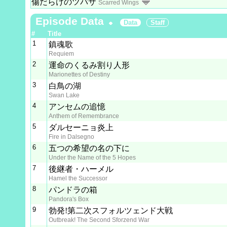
傷だらけのツバサ
Scarred Wings
Episode Data
Data
Staff
#
Title
1
鎮魂歌
Requiem
2
運命のくるみ割り人形
Marionettes of Destiny
3
白鳥の湖
Swan Lake
4
アンセムの追憶
Anthem of Remembrance
5
ダルセーニョ炎上
Fire in Dalsegno
6
五つの希望の名の下に
Under the Name of the 5 Hopes
7
後継者・ハーメル
Hamel the Successor
8
パンドラの箱
Pandora's Box
9
勃発!第二次スフォルツェンド大戦
Outbreak! The Second Sforzend War