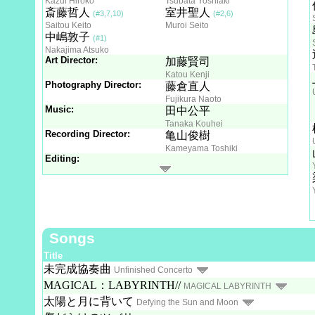
Kazui Hiroko
Tsubata Yoshiaki
斎藤哲人
室井聖人
(#3,7,10)
(#2,6)
Saitou Keito
Muroi Seito
中嶋敦子
(#1)
Nakajima Atsuko
Art Director:
加藤賢司
Katou Kenji
Photography Director:
藤倉直人
Fujikura Naoto
Music:
田中公平
Tanaka Kouhei
Recording Director:
亀山俊樹
Kameyama Toshiki
Editing:
Songs
Title
未完成協奏曲
Unfinished Concerto
MAGICAL：LABYRINTH//
MAGICAL LABYRINTH
太陽と月に背いて
Defying the Sun and Moon