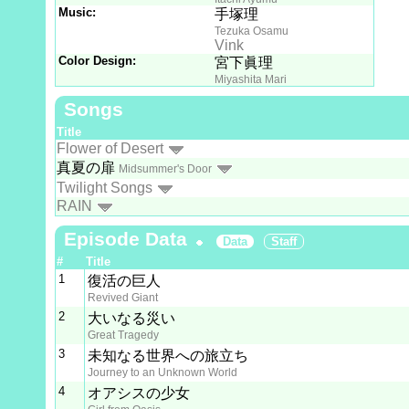
Music:
手塚理
Tezuka Osamu
Vink
Color Design:
宮下眞理
Miyashita Mari
Songs
Title
Flower of Desert
真夏の扉
Midsummer's Door
Twilight Songs
RAIN
Episode Data
Data
Staff
#
Title
1
復活の巨人
Revived Giant
2
大いなる災い
Great Tragedy
3
未知なる世界への旅立ち
Journey to an Unknown World
4
オアシスの少女