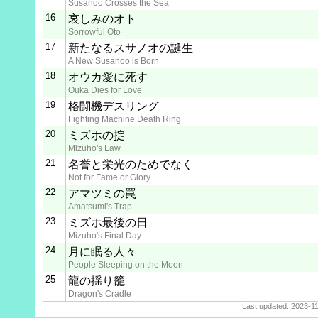
Susanoo Crosses the Sea
16
哀しみのオト
Sorrowful Oto
17
新たなるスサノオの誕生
A New Susanoo is Born
18
オウカ愛に死す
Ouka Dies for Love
19
格闘機デスリング
Fighting Machine Death Ring
20
ミズホの掟
Mizuho's Law
21
名誉と栄光のためでなく
Not for Fame or Glory
22
アマツミの罠
Amatsumi's Trap
23
ミズホ最後の日
Mizuho's Final Day
24
月に眠る人々
People Sleeping on the Moon
25
龍の揺り籠
Dragon's Cradle
Last updated: 2023-11