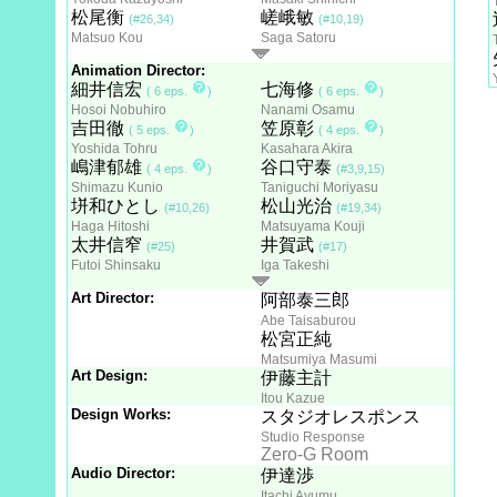
松尾衡
嵯峨敏
(#26,34)
(#10,19)
Matsuo Kou
Saga Satoru
Animation Director:
細井信宏
七海修
( 6 eps.
)
( 6 eps.
)
Hosoi Nobuhiro
Nanami Osamu
吉田徹
笠原彰
( 5 eps.
)
( 4 eps.
)
Yoshida Tohru
Kasahara Akira
嶋津郁雄
谷口守泰
( 4 eps.
)
(#3,9,15)
Shimazu Kunio
Taniguchi Moriyasu
垪和ひとし
松山光治
(#10,26)
(#19,34)
Haga Hitoshi
Matsuyama Kouji
太井信窄
井賀武
(#25)
(#17)
Futoi Shinsaku
Iga Takeshi
Art Director:
阿部泰三郎
Abe Taisaburou
松宮正純
Matsumiya Masumi
Art Design:
伊藤主計
Itou Kazue
Design Works:
スタジオレスポンス
Studio Response
Zero-G Room
Audio Director:
伊達渉
Itachi Ayumu