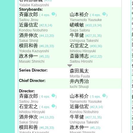
Yatabe Katsuyoshi
Storyboards:
斉藤次郎
山本裕介
( 4 eps.
)
( 4 eps.
)
Saitou Jirou
Yamamoto Yuusuke
近藤信宏
嵯峨敏
(#2,8,14)
(#10,19,34)
Kondou Nobuhiro
Saga Satoru
酒井伸次
牛草健
(#4,13,20)
(#27,31,35)
Sakai Shinji
Ushigusa Takeshi
横田和善
石堂宏之
(#6,28,33)
(#30,36)
Yokoda Kazuyoshi
Ishidou Hiroyuki
政木伸一
斎藤博志
(#5,15)
(#12,22)
Masaki Shinichi
Saitou Hiroshi
Series Director:
森田風太
Morita Fuuta
Chief Director:
井内秀治
Iuchi Shuuji
Director:
斉藤次郎
山本裕介
( 6 eps.
)
( 5 eps.
)
Saitou Jirou
Yamamoto Yuusuke
石堂宏之
近藤信宏
( 4 eps.
)
(#2,8,14)
Ishidou Hiroyuki
Kondou Nobuhiro
酒井伸次
牛草健
(#4,13,20)
(#27,31,35)
Sakai Shinji
Ushigusa Takeshi
横田和善
政木伸一
(#6,28,33)
(#5,15)
Yokoda Kazuyoshi
Masaki Shinichi