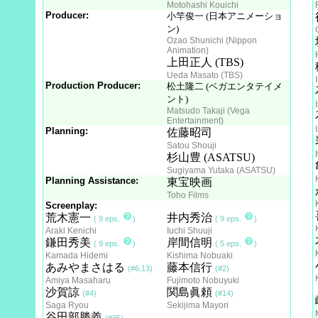
Motohashi Kouichi
Producer:
小竿俊一 (日本アニメーショ
ン)
Ozao Shunichi (Nippon
Animation)
上田正人 (TBS)
Ueda Masato (TBS)
Production Producer:
松土隆二 (ベガエンタテイメ
ント)
Matsudo Takaji (Vega
Entertainment)
Planning:
佐藤昭司
Satou Shouji
杉山豊 (ASATSU)
Sugiyama Yutaka (ASATSU)
Planning Assistance:
東宝映画
Toho Films
Screenplay:
荒木憲一
井内秀治
( 9 eps.
)
( 9 eps.
)
Araki Kenichi
Iuchi Shuuji
鎌田秀美
岸間信明
( 9 eps.
)
( 5 eps.
)
Kamada Hidemi
Kishima Nobuaki
あみやまさはる
藤本信行
(#6,13)
(#2)
Amiya Masaharu
Fujimoto Nobuyuki
沙賀諒
関島眞頼
(#4)
(#14)
Saga Ryou
Sekijima Mayori
谷田部勝義
(#35)