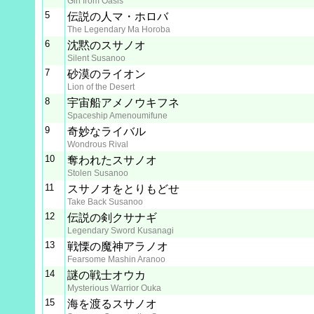
Girl from Oasis
5
伝説の人マ・ホロバ
The Legendary Ma Horoba
6
沈黙のスサノオ
Silent Susanoo
7
砂漠のライオン
Lion of the Desert
8
宇宙船アメノウキフネ
Spaceship Amenoumifune
9
奇妙なライバル
Wondrous Rival
10
奪われたスサノオ
Stolen Susanoo
11
スサノオをとりもどせ
Take Back Susanoo
12
伝説の剣クサナギ
Legendary Sword Kusanagi
13
戦慄の魔神アラノオ
Fearsome Mashin Aranoo
14
謎の戦士オウカ
Mysterious Warrior Ouka
15
海を渡るスサノオ