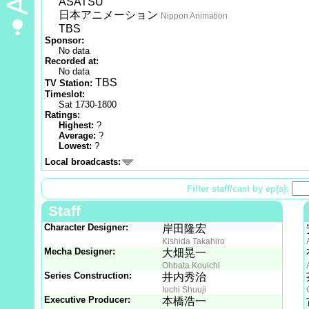
ASATSU
日本アニメーション
Nippon Animation
TBS
Sponsor:
No data
Recorded at:
No data
TBS
TV Station:
Timeslot:
Sat 1730-1800
Ratings:
Highest:
?
Average:
?
Lowest:
?
Local broadcasts:
Filter staff/cast by ep(s):
Staff
Character Designer:
岸田隆宏
Kishida Takahiro
Mecha Designer:
大畑晃一
Ohbata Kouichi
Series Construction:
井内秀治
Iuchi Shuuji
Executive Producer:
本橋浩一