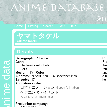
Home
Listing
Search
FAQ
Help
ヤマトタケル
Yamato Takeru
Details
Demographic:
Shounen
Pl
Anime data
Genre:
Bas
Mecha->Giant robots
Tak
Sci-fi
Izu
Medium:
TV |
Color
anc
Air dates:
09 April 1994 - 24 December 1994
a h
Episodes:
37
he 
Animation studio:
日本アニメーション
Nippon Animation
ベガエンタテイメント
Vega Entertainment (asst.)
Production company: