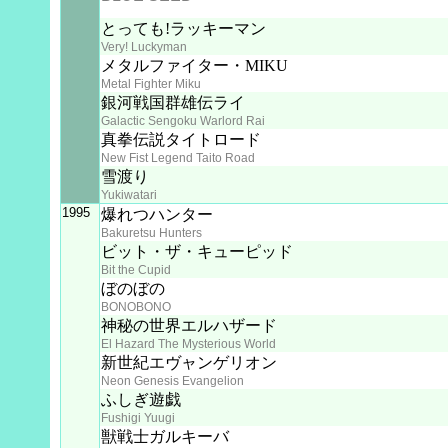
とっても!ラッキーマン
Very! Luckyman
メタルファイター・MIKU
Metal Fighter Miku
銀河戦国群雄伝ライ
Galactic Sengoku Warlord Rai
真拳伝説タイトロード
New Fist Legend Taito Road
雪渡り
Yukiwatari
1995
爆れつハンター
Bakuretsu Hunters
ビット・ザ・キューピッド
Bit the Cupid
ぼのぼの
BONOBONO
神秘の世界エルハザード
El Hazard The Mysterious World
新世紀エヴャンゲリオン
Neon Genesis Evangelion
ふしぎ遊戯
Fushigi Yuugi
獣戦士ガルキーバ