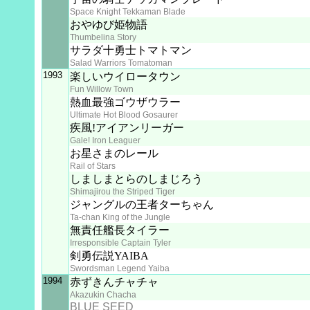
Space Knight Tekkaman Blade
おやゆび姫物語
Thumbelina Story
サラダ十勇士トマトマン
Salad Warriors Tomatoman
1993
楽しいウイロータウン
Fun Willow Town
熱血最強ゴウザウラー
Ultimate Hot Blood Gosaurer
疾風!アイアンリーガー
Gale! Iron Leaguer
お星さまのレール
Rail of Stars
しましまとらのしまじろう
Shimajirou the Striped Tiger
ジャングルの王者ターちゃん
Ta-chan King of the Jungle
無責任艦長タイラー
Irresponsible Captain Tyler
剣勇伝説YAIBA
Swordsman Legend Yaiba
1994
赤ずきんチャチャ
Akazukin Chacha
BLUE SEED