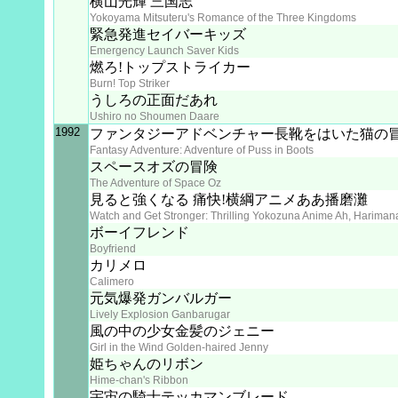
横山光輝 三国志
Yokoyama Mitsuteru's Romance of the Three Kingdoms
緊急発進セイバーキッズ
Emergency Launch Saver Kids
燃ろ!トップストライカー
Burn! Top Striker
うしろの正面だあれ
Ushiro no Shoumen Daare
1992
ファンタジーアドベンチャー長靴をはいた猫の
Fantasy Adventure: Adventure of Puss in Boots
スペースオズの冒険
The Adventure of Space Oz
見ると強くなる 痛快!横綱アニメああ播磨灘
Watch and Get Stronger: Thrilling Yokozuna Anime Ah, Harima
ボーイフレンド
Boyfriend
カリメロ
Calimero
元気爆発ガンバルガー
Lively Explosion Ganbarugar
風の中の少女金髪のジェニー
Girl in the Wind Golden-haired Jenny
姫ちゃんのリボン
Hime-chan's Ribbon
宇宙の騎士テッカマンブレード