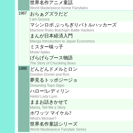
世界名作アニメ童話
World Masterpiece Anime Fairytales
1987
おらぁグズラだど
I am Guzura
マシンロボ ぶっちぎりバトルハッカーズ
Machine Robo Butchigiri Battle Hackers
まんが日本経済入門
Manga Introduction to Japan Economics
ミスター味っ子
Mister Ajikko
げらげらブース物語
The Story of Chuckling Boes
1988
どんどんドメルとロン
Dondon Domel and Ron
夢見るトッポジージョ
Dreaming Topo Gigio
ハロー!レディリン
Hello! Lady Lynn
ままお話きかせて
Mama, Tell Me a Story
ホワッツ マイケル?
What's Michael?
世界名作童話シリーズ
World Masterpiece Fairytale Series