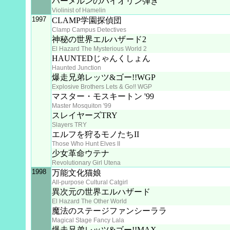
ハーメルンのバイオリン弾き
Violinist of Hamelin
1997
CLAMP学園探偵団
Clamp Campus Detectives
神秘の世界エルハザード2
El Hazard The Mysterious World 2
HAUNTEDじゃんくしょん
Haunted Junction
爆走兄弟レッツ&ゴー!!WGP
Explosive Brothers Lets & Go!! WGP
マスター・モスキートン '99
Master Mosquiton '99
スレイヤーズTRY
Slayers TRY
エルフを狩るモノたちII
Those Who Hunt Elves II
少女革命ウテナ
Revolutionary Girl Utena
1998
万能文化猫娘
All-purpose Cultural Catgirl
異次元の世界エルハザード
El Hazard The Other World
魔法のステージファンシーララ
Magical Stage Fancy Lala
爆走兄弟レッツ&ゴー!!MAX