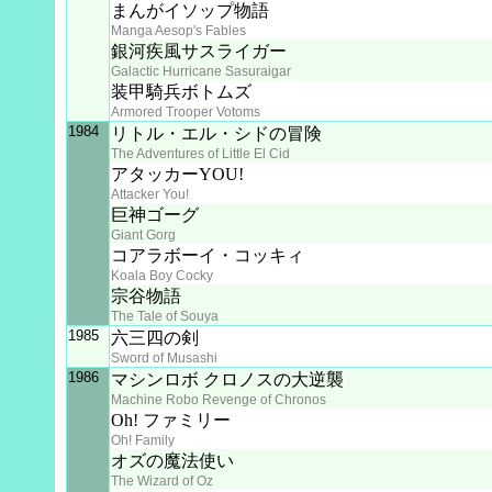
まんがイソップ物語
Manga Aesop's Fables
銀河疾風サスライガー
Galactic Hurricane Sasuraigar
装甲騎兵ボトムズ
Armored Trooper Votoms
1984
リトル・エル・シドの冒険
The Adventures of Little El Cid
アタッカーYOU!
Attacker You!
巨神ゴーグ
Giant Gorg
コアラボーイ・コッキィ
Koala Boy Cocky
宗谷物語
The Tale of Souya
1985
六三四の剣
Sword of Musashi
1986
マシンロボ クロノスの大逆襲
Machine Robo Revenge of Chronos
Oh! ファミリー
Oh! Family
オズの魔法使い
The Wizard of Oz