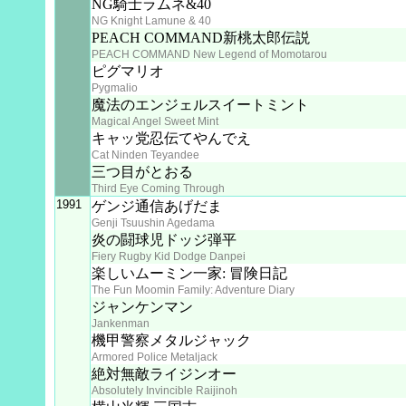
NG騎士ラムネ&40
NG Knight Lamune & 40
PEACH COMMAND新桃太郎伝説
PEACH COMMAND New Legend of Momotarou
ピグマリオ
Pygmalio
魔法のエンジェルスイートミント
Magical Angel Sweet Mint
キャッ党忍伝てやんでえ
Cat Ninden Teyandee
三つ目がとおる
Third Eye Coming Through
1991
ゲンジ通信あげだま
Genji Tsuushin Agedama
炎の闘球児ドッジ弾平
Fiery Rugby Kid Dodge Danpei
楽しいムーミン一家: 冒険日記
The Fun Moomin Family: Adventure Diary
ジャンケンマン
Jankenman
機甲警察メタルジャック
Armored Police Metaljack
絶対無敵ライジンオー
Absolutely Invincible Raijinoh