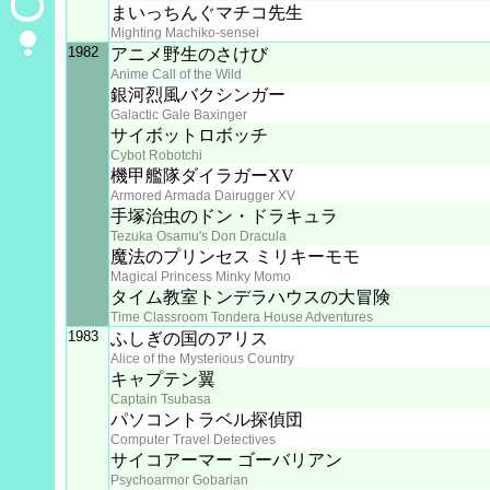
まいっちんぐマチコ先生
Mighting Machiko-sensei
1982
アニメ野生のさけび
Anime Call of the Wild
銀河烈風バクシンガー
Galactic Gale Baxinger
サイボットロボッチ
Cybot Robotchi
機甲艦隊ダイラガーXV
Armored Armada Dairugger XV
手塚治虫のドン・ドラキュラ
Tezuka Osamu's Don Dracula
魔法のプリンセス ミリキーモモ
Magical Princess Minky Momo
タイム教室トンデラハウスの大冒険
Time Classroom Tondera House Adventures
1983
ふしぎの国のアリス
Alice of the Mysterious Country
キャプテン翼
Captain Tsubasa
パソコントラベル探偵団
Computer Travel Detectives
サイコアーマー ゴーバリアン
Psychoarmor Gobarian