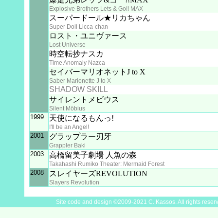
Explosive Brothers Lets & Go!! MAX
スーパードール★リカちゃん
Super Doll Licca-chan
ロスト・ユニヴァース
Lost Universe
時空転抄ナスカ
Time Anomaly Nazca
セイバーマリオネットJ to X
Saber Marionette J to X
SHADOW SKILL
サイレントメビウス
Silent Möbius
1999
天使になるもんっ!
I'll be an Angel!
2001
グラップラー刃牙
Grappler Baki
2003
高橋留美子劇場 人魚の森
Takahashi Rumiko Theater: Mermaid Forest
2008
スレイヤーズREVOLUTION
Slayers Revolution
Site code and design ©2009-2021 C. Kassos. All rights reser