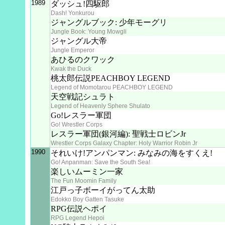
1989
ダッシュ!四駆郎
Dash! Yonkurou
ジャングルブック: 少年モーグリ
Jungle Book: Young Mowgli
ジャングル大帝
Jungle Emperor
あひるのクワック
Kwak the Duck
桃太郎伝説PEACHBOY LEGEND
Legend of Momotarou PEACHBOY LEGEND
天空戦記シュラト
Legend of Heavenly Sphere Shulato
Go!レスラー軍団
Go! Wrestler Corps
レスラー軍団(銀河編): 聖戦士ロビンJr
Wrestler Corps Galaxy Chapter: Holy Warrior Robin Jr
1990
それいけ!アンパンマン: みなみの海をすくえ!
Go! Anpanman: Save the South Sea!
楽しいムーミン一家
The Fun Moomin Family
江戸っ子ボーイがってん太助
Edokko Boy Gatten Tasuke
RPG伝説ヘポイ
RPG Legend Hepoi