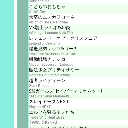
Baby and Me
こどものおもちゃ
Child's Toy
天空のエスカフローネ
Vision of The Escaflowne
VS騎士ラムネ&40炎
VS Knight Lamune & 40 Fire
レジェンド・オブ・クリスタニア
Legend of Crystania
爆走兄弟レッツ&ゴー!!
Explosive Brothers Lets & Go!!
機動戦艦ナデシコ
Martian Successor Nadesico
魔法少女プリティサミー
Magical Girl Pretty Sammy
超者ライディーン
Giant Raideen
SMガールズ セイバーマリオネットJ
SM Girls Saber Marionette J
スレイヤーズNEXT
Slayers NEXT
エルフを狩るモノたち
Those Who Hunt Elves
TWIN SIGNAL