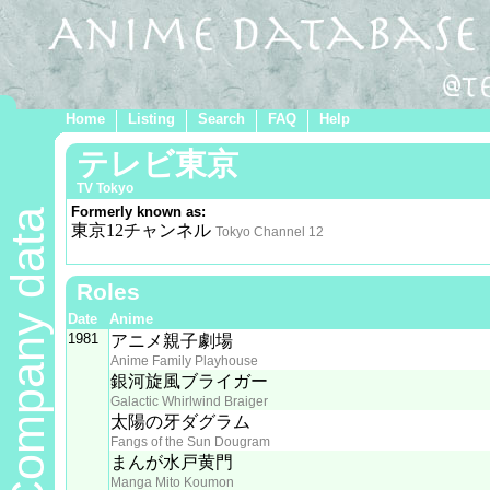
Home
Listing
Search
FAQ
Help
テレビ東京
TV Tokyo
Formerly known as:
Company data
東京12チャンネル
Tokyo Channel 12
Roles
Date
Anime
1981
アニメ親子劇場
Anime Family Playhouse
銀河旋風ブライガー
Galactic Whirlwind Braiger
太陽の牙ダグラム
Fangs of the Sun Dougram
まんが水戸黄門
Manga Mito Koumon