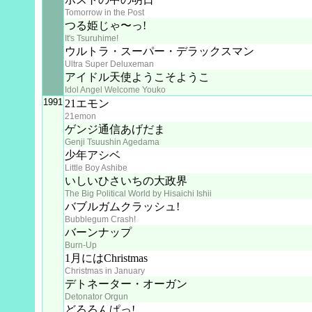
Tomorrow in the Post
つる姫じゃ〜っ!
It's Tsuruhime!
ウルトラ・スーパー・デラックスマン
Ultra Super Deluxeman
アイドル天使ようこそようこ
Idol Angel Welcome Youko
1991
21エモン
21emon
ゲンジ通信あげだま
Genji Tsuushin Agedama
少年アシベ
Little Boy Ashibe
いしいひさいちの大政界
The Big Political World by Hisaichi Ishii
バブルガムクラッシュ!
Bubblegum Crash!
バーンナップ
Burn-Up
1月にはChristmas
Christmas in January
デトネーター・オーガン
Detonator Orgun
どろろんぱっ!