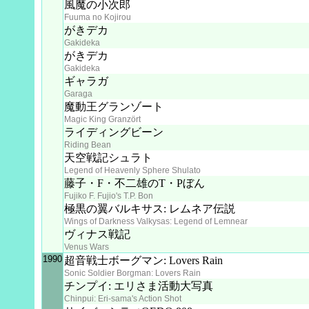
風魔の小次郎
Fuuma no Kojirou
がきデカ
Gakideka
がきデカ
Gakideka
ギャラガ
Garaga
魔動王グランゾート
Magic King Granzört
ライディングビーン
Riding Bean
天空戦記シュラト
Legend of Heavenly Sphere Shulato
藤子・F・不二雄のT・Pぼん
Fujiko F. Fujio's T.P. Bon
極黒の翼バルキサス: レムネア伝説
Wings of Darkness Valkysas: Legend of Lemnear
ヴィナス戦記
Venus Wars
1990
超音戦士ボーグマン: Lovers Rain
Sonic Soldier Borgman: Lovers Rain
チンプイ: エリさま活動大写真
Chinpui: Eri-sama's Action Shot