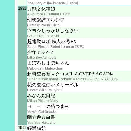
The Story of the Imperial Capital
1992
万能文化猫娘
All-purpose Cultural Catgirl
幻想叙譚エルシア
Fantasy Poem Ellcia
ツヨシしっかりしなさい
Get a Grip, Tsuyoshi
超電動ロボ 鉄人28号FX
Super Electric Robot Ironman 28 FX
少年アシベ2
Little Boy Ashibe 2
まぼろしまぼちゃん
Maboroshi Mabo-chan
超時空要塞マクロスII: -LOVERS AGAIN-
Super Dimensional Fortress Macross II: -LOVERS AGAIN-
花の魔法使いメリーベル
Flower Witch Marybell
みかん絵日記
Mikan Picture Diary
ヨーヨーの猫つまみ
Yoyo's Cat Snacks
幽☆遊☆白書
Yuu Yuu Hakusho
1993
続黒猫館