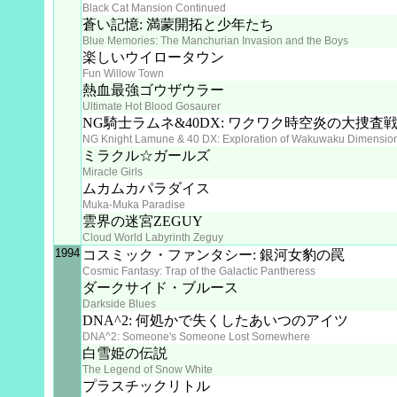
Black Cat Mansion Continued
蒼い記憶: 満蒙開拓と少年たち
Blue Memories: The Manchurian Invasion and the Boys
楽しいウイロータウン
Fun Willow Town
熱血最強ゴウザウラー
Ultimate Hot Blood Gosaurer
NG騎士ラムネ&40DX: ワクワク時空炎の大捜査
NG Knight Lamune & 40 DX: Exploration of Wakuwaku Dimensio
ミラクル☆ガールズ
Miracle Girls
ムカムカパラダイス
Muka-Muka Paradise
雲界の迷宮ZEGUY
Cloud World Labyrinth Zeguy
1994
コスミック・ファンタシー: 銀河女豹の罠
Cosmic Fantasy: Trap of the Galactic Pantheress
ダークサイド・ブルース
Darkside Blues
DNA^2: 何処かで失くしたあいつのアイツ
DNA^2: Someone's Someone Lost Somewhere
白雪姫の伝説
The Legend of Snow White
プラスチックリトル