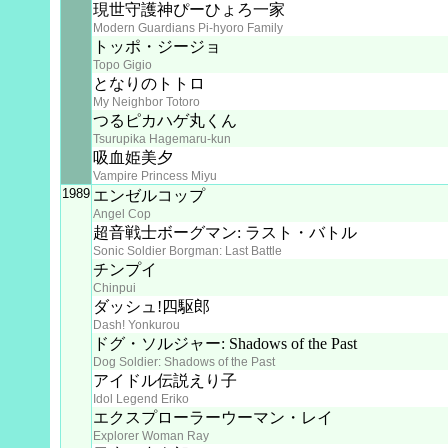
現世守護神ぴーひょろ一家
Modern Guardians Pi-hyoro Family
トッポ・ジージョ
Topo Gigio
となりのトトロ
My Neighbor Totoro
つるピカハゲ丸くん
Tsurupika Hagemaru-kun
吸血姫美夕
Vampire Princess Miyu
1989
エンゼルコップ
Angel Cop
超音戦士ボーグマン: ラスト・バトル
Sonic Soldier Borgman: Last Battle
チンプイ
Chinpui
ダッシュ!四駆郎
Dash! Yonkurou
ドグ・ソルジャー: Shadows of the Past
Dog Soldier: Shadows of the Past
アイドル伝説えり子
Idol Legend Eriko
エクスプローラーウーマン・レイ
Explorer Woman Ray