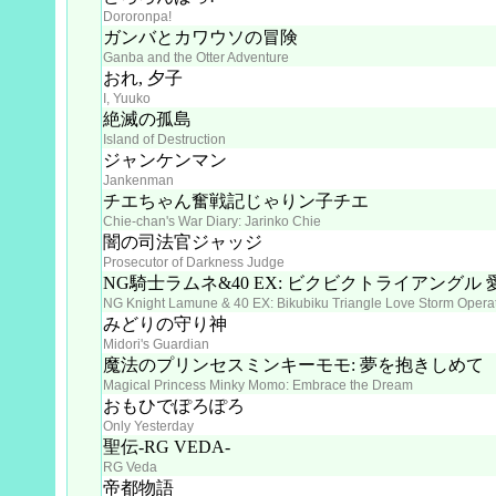
Dororonpa!
ガンバとカワウソの冒険
Ganba and the Otter Adventure
おれ, 夕子
I, Yuuko
絶滅の孤島
Island of Destruction
ジャンケンマン
Jankenman
チエちゃん奮戦記じゃりン子チエ
Chie-chan's War Diary: Jarinko Chie
闇の司法官ジャッジ
Prosecutor of Darkness Judge
NG騎士ラムネ&40 EX: ビクビクトライアングル
NG Knight Lamune & 40 EX: Bikubiku Triangle Love Storm Opera
みどりの守り神
Midori's Guardian
魔法のプリンセスミンキーモモ: 夢を抱きしめて
Magical Princess Minky Momo: Embrace the Dream
おもひでぽろぽろ
Only Yesterday
聖伝-RG VEDA-
RG Veda
帝都物語