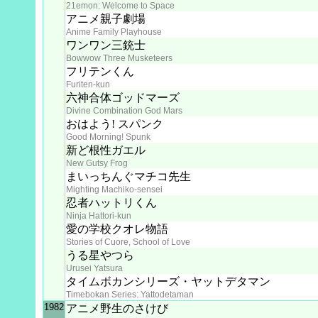
21emon: Welcome to Space
アニメ親子劇場
Anime Family Playhouse
ワンワン三銃士
Bowwow Three Musketeers
フリテンくん
Furiten-kun
六神合体ゴッドマーズ
Divine Combination God Mars
おはよう! スパンク
Good Morning! Spunk
新ど根性ガエル
New Gutsy Frog
まいっちんぐマチコ先生
Mighting Machiko-sensei
忍者ハットリくん
Ninja Hattori-kun
愛の学校クオレ物語
Stories of Cuore, School of Love
うる星やつら
Urusei Yatsura
タイムボカンシリーズ・ヤットデタマン
Timebokan Series: Yattodetaman
1982
アニメ野生のさけび