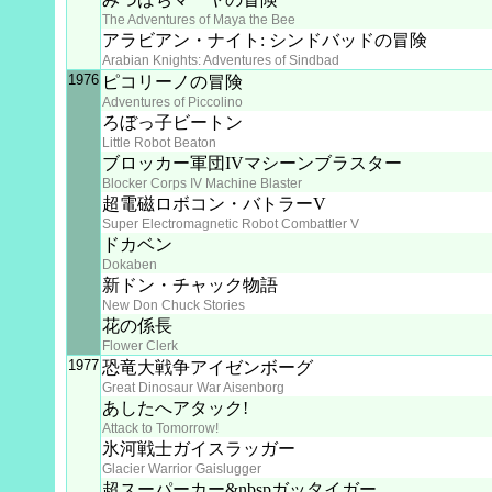
The Adventures of Maya the Bee
アラビアン・ナイト: シンドバッドの冒険
Arabian Knights: Adventures of Sindbad
1976
ピコリーノの冒険
Adventures of Piccolino
ろぼっ子ビートン
Little Robot Beaton
ブロッカー軍団IVマシーンブラスター
Blocker Corps IV Machine Blaster
超電磁ロボコン・バトラーV
Super Electromagnetic Robot Combattler V
ドカベン
Dokaben
新ドン・チャック物語
New Don Chuck Stories
花の係長
Flower Clerk
1977
恐竜大戦争アイゼンボーグ
Great Dinosaur War Aisenborg
あしたへアタック!
Attack to Tomorrow!
氷河戦士ガイスラッガー
Glacier Warrior Gaislugger
超スーパーカー&nbspガッタイガー