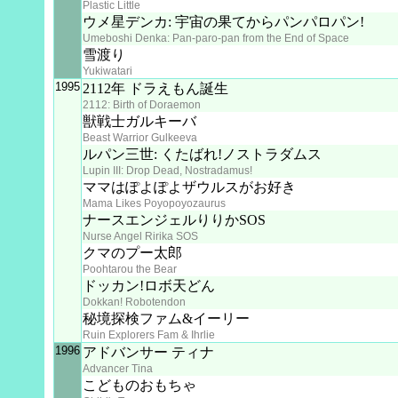
Plastic Little
ウメ星デンカ: 宇宙の果てからパンパロパン!
Umeboshi Denka: Pan-paro-pan from the End of Space
雪渡り
Yukiwatari
1995
2112年 ドラえもん誕生
2112: Birth of Doraemon
獣戦士ガルキーバ
Beast Warrior Gulkeeva
ルパン三世: くたばれ!ノストラダムス
Lupin III: Drop Dead, Nostradamus!
ママはぽよぽよザウルスがお好き
Mama Likes Poyopoyozaurus
ナースエンジェルりりかSOS
Nurse Angel Ririka SOS
クマのプー太郎
Poohtarou the Bear
ドッカン!ロボ天どん
Dokkan! Robotendon
秘境探検ファム&イーリー
Ruin Explorers Fam & Ihrlie
1996
アドバンサー ティナ
Advancer Tina
こどものおもちゃ