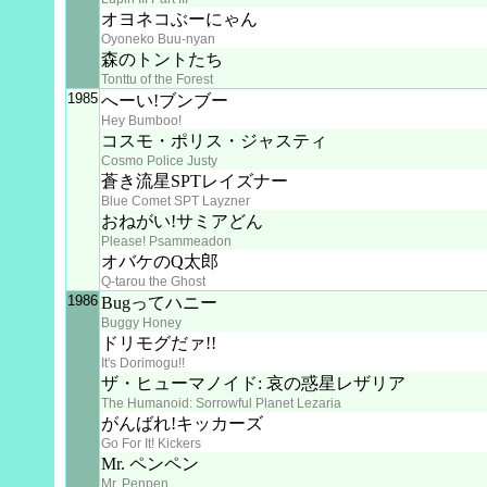
オヨネコぶーにゃん
Oyoneko Buu-nyan
森のトントたち
Tonttu of the Forest
1985
へーい!ブンブー
Hey Bumboo!
コスモ・ポリス・ジャスティ
Cosmo Police Justy
蒼き流星SPTレイズナー
Blue Comet SPT Layzner
おねがい!サミアどん
Please! Psammeadon
オバケのQ太郎
Q-tarou the Ghost
1986
Bugってハニー
Buggy Honey
ドリモグだァ!!
It's Dorimogu!!
ザ・ヒューマノイド: 哀の惑星レザリア
The Humanoid: Sorrowful Planet Lezaria
がんばれ!キッカーズ
Go For It! Kickers
Mr. ペンペン
Mr. Penpen