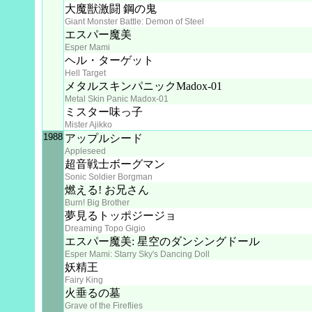
大魔獣激闘 鋼の鬼
Giant Monster Battle: Demon of Steel
エスパー魔美
Esper Mami
ヘル・ターゲット
Hell Target
メタルスキンパニックMadox-01
Metal Skin Panic Madox-01
ミスター味っ子
Mister Ajikko
1988
アップルシード
Appleseed
超音戦士ボーグマン
Sonic Soldier Borgman
燃える! お兄さん
Burn! Big Brother
夢見るトッポジージョ
Dreaming Topo Gigio
エスパー魔美: 星空のダンシングドール
Esper Mami: Starry Sky's Dancing Doll
妖精王
Fairy King
火垂るの墓
Grave of the Fireflies