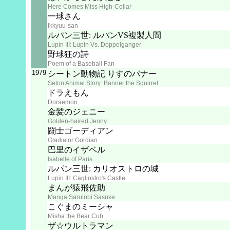
Here Comes Miss High-Collar
一球さん
Ikkyuu-san
ルパン三世: ルパンVS複製人間
Lupin III: Lupin Vs. Doppelganger
野球狂の詩
Poem of a Baseball Fan
1979
シートン動物記 りすのバナー
Seton Animal Story: Banner the Squirrel
ドラえもん
Doraemon
金髪のジェニー
Golden-haired Jenny
闘士ゴーディアン
Gladiator Gordian
巴里のイザベル
Isabelle of Paris
ルパン三世: カリオストロの城
Lupin III: Cagliostro's Castle
まんが猿飛佐助
Manga Sarutobi Sasuke
こぐまのミーシャ
Misha the Bear Cub
ザ☆ウルトラマン