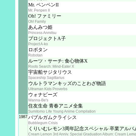
Mr. ペンペンII
Mr. Penpen II
Oh! ファミリー
Oh! Family
あんみつ姫
Princess Anmitsu
プロジェクトA子
Project A-ko
ロボタン
Robotan
ルーツ・サーチ: 食心物体X
Roots Search: Mind-Eater X
宇宙船サジタリウス
Spaceship Sagittarius
ウルトラマンキッズのことわざ物語
Ultraman Kids Proverbs
ウォナビーズ
Wanna-Be's
住友生命 青春アニメ全集
Sumitomo Life Young Anime Compilation
1987
バブルガムクライシス
Bubblegum Crisis
くりいむレモン3周年記念スペシャル 卒業アルバ
Cream Lemon 3rd Anniv. Special Graduation Album: Cream Lemo