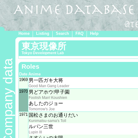
Home
Listing
Search
FAQ
Help
東京現像所
Tokyo Development Lab
Company data
Roles
Date
Anime
1969
男一匹ガキ大将
Good Man Gang Leader
1970
男どアホウ!甲子園
Foolish Man! Koushien
あしたのジョー
Tomorrow's Joe
1971
国松さまのお通りだい
Kunimatsu-sama's Toll
ルパン三世
Lupin III
さすらいの太陽