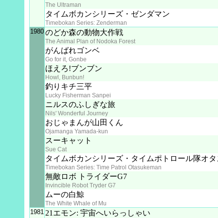
The Ultraman
タイムボカンシリーズ・ゼンダマン
Timebokan Series: Zenderman
1980
のどか森の動物大作戦
The Animal Plan of Nodoka Forest
がんばれゴンベ
Go for it, Gonbe
ほえろ!ブンブン
Howl, Bunbun!
釣りキチ三平
Lucky Fisherman Sanpei
ニルスのふしぎな旅
Nils' Wonderful Journey
おじゃまんが山田くん
Ojamanga Yamada-kun
スーキャット
Sue Cat
タイムボカンシリーズ・タイムポトロール隊オタ
Timebokan Series: Time Patrol Otasukeman
無敵ロボ トライダーG7
Invincible Robot Tryder G7
ムーの白鯨
The White Whale of Mu
1981
21エモン: 宇宙へいらっしゃい