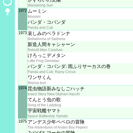
Wandering Sun
1972
ムーミン
Moomin
パンダ・コパンダ
Panda and Cub
1973
哀しみのベラドンナ
Belladonna of Sadness
新造人間キャシャーン
Rebuilt Man Casshan
けろっこデメタン
Little Frog Demetan
パンダ・コパンダ: 雨ふりサーカスの巻
Panda and Cub: Rainy Circus
ワンサくん
Wansa-kun
1974
昆虫物語新みなしごハッチ
Insect Story New Orphan Hacchi
てんとう虫の歌
Song of the Ladybug
宇宙戦艦ヤマト
Space Battleship Yamato
1975
アンデス少年ペペロの冒険
The Adventures of Andes Boy Pepero
みつばちマーヤの冒険