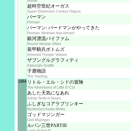
Miyuki
超時空世紀オーガス
Super Dimension Century Orguss
パーマン
Perman
パーマン: バードマンがやってきた
Perman: Birdman Has Arrived
銀河漂流バイファム
Round Vernian Vifam
装甲騎兵ボトムズ
Armored Trooper Votoms
ザブングルグラフィティ
Xabungle Graffiti
子鹿物語
The Yearling
1984
リトル・エル・シドの冒険
The Adventures of Little El Cid
あした天気になあれ
Ashita Tenki ni Naare
ふしぎなコアラブリンキー
Mysterious Koala Blinky
ゴッドマジンガー
God Mazinger
ルパン三世PARTIII
Lupin III Part III