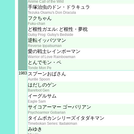
Anime Call of the Wild
手塚治虫のドン・ドラキュラ
Tezuka Osamu's Don Dracula
フクちゃん
Fuku-chan
ど根性ガエル: ど根性・夢枕
Gutsy Frog: Gutsy's Bedside
逆転イッパツマン
Reverse Ippatsuman
愛の戦士レインボーマン
Warrior of Love Rainbowman
とんでモン・ペ
Tonde Mon Pe
1983
スプーンおばさん
Auntie Spoon
はだしのゲン
Barefoot Gen
イーグルサム
Eagle Sam
サイコアーマー ゴーバリアン
Psychoarmor Gobarian
タイムボカンシリーズイタダキマン
Timebokan Series: Itadakiman
みゆき