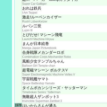
Super Car Gattiger
おれは鉄兵
I Am Teppei
激走!ルーベンカイザー
Rush! LübenKeizer
ルパン三世
Lupin III
とびだせ! マシーン飛竜
Launch! Machine Hiryuu
まんが日本絵巻
Manga Japan Picturebook
合身戦隊メカンダーロボ
Combination Corps Mechander Robo
風船少女テンプルちゃん
Balloon Girl Temple-chan
超電磁マシーン ボルテスV
Super Electromagnetic Machine Voltes V
宇宙戦艦ヤマト
Space Battleship Yamato
タイムボカンシリーズ・ヤッターマン
Timebokan Series: Yatterman
無敵超人ザンボット3
Invincible Superman Zambot 3
1978
はいからさんが通る