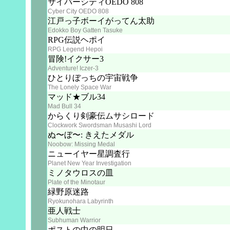
サイバーシティOEDO 808
Cyber City OEDO 808
江戸っ子ボーイがってん太助
Edokko Boy Gatten Tasuke
RPG伝説ヘポイ
RPG Legend Hepoi
冒険!イクサー3
Adventure! Iczer-3
ひとりぼっちの宇宙戦争
The Lonely Space War
マッド★ブル34
Mad Bull 34
からくり剣豪伝ムサシロード
Clockwork Swordsman Musashi Lord
ぬ〜ぼ〜: きえたメダル
Noobow: Missing Medal
ニューイヤー星調査行
Planet New Year Investigation
ミノタウロスの皿
Plate of the Minotaur
緑野原迷路
Ryokunohara Labyrinth
亜人戦士
Subhuman Warrior
ポストの中の明日