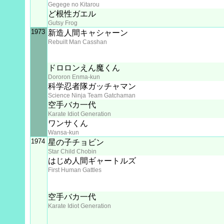
Gegege no Kitarou
ど根性ガエル
Gutsy Frog
1973
新造人間キャシャーン
Rebuilt Man Casshan
ドロロンえん魔くん
Dororon Enma-kun
科学忍者隊ガッチャマン
Science Ninja Team Gatchaman
空手バカ一代
Karate Idiot Generation
ワンサくん
Wansa-kun
1974
星の子チョビン
Star Child Chobin
はじめ人間ギャートルズ
First Human Gattles
空手バカ一代
Karate Idiot Generation