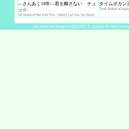
―さんあく18年―君を離さない チュ
タイムボカン
Time Bokan Kingd
ッ☆
18 Years of the Evil Trio- I Won't Let You Go (kiss)
Site code and design ©2009-2021 C. Kassos. All rights reser