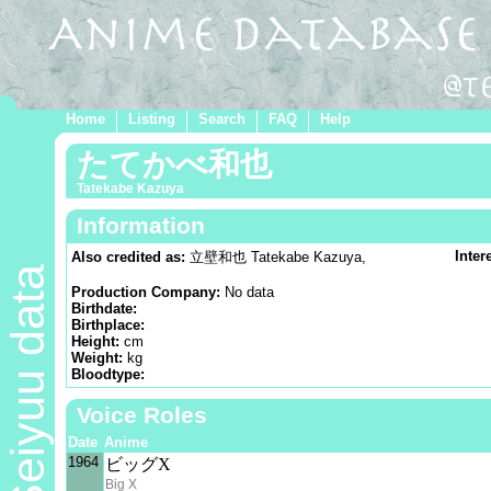
Home
Listing
Search
FAQ
Help
たてかべ和也
Tatekabe Kazuya
Information
Inter
Also credited as:
立壁和也 Tatekabe Kazuya,
Seiyuu data
Production Company:
No data
Birthdate:
Birthplace:
Height:
cm
Weight:
kg
Bloodtype:
Voice Roles
Date
Anime
1964
ビッグX
Big X