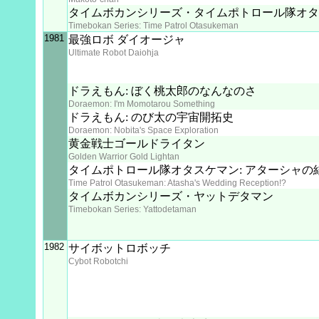
タイムボカンシリーズ・タイムポトロール隊オタ
Timebokan Series: Time Patrol Otasukeman
1981
最強ロボ ダイオージャ
Ultimate Robot Daiohja
ドラえもん: ぼく桃太郎のなんなのさ
Doraemon: I'm Momotarou Something
ドラえもん: のび太の宇宙開拓史
Doraemon: Nobita's Space Exploration
黄金戦士ゴールドライタン
Golden Warrior Gold Lightan
タイムポトロール隊オタスケマン: アターシャの結
Time Patrol Otasukeman: Atasha's Wedding Reception!?
タイムボカンシリーズ・ヤットデタマン
Timebokan Series: Yattodetaman
1982
サイボットロボッチ
Cybot Robotchi