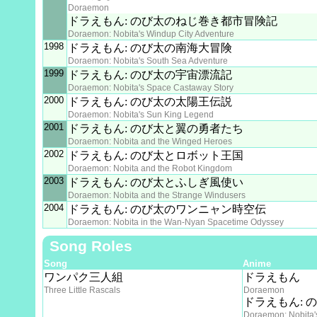
Doraemon
ドラえもん: のび太のねじ巻き都市冒険記
Doraemon: Nobita's Windup City Adventure
1998
ドラえもん: のび太の南海大冒険
Doraemon: Nobita's South Sea Adventure
1999
ドラえもん: のび太の宇宙漂流記
Doraemon: Nobita's Space Castaway Story
2000
ドラえもん: のび太の太陽王伝説
Doraemon: Nobita's Sun King Legend
2001
ドラえもん: のび太と翼の勇者たち
Doraemon: Nobita and the Winged Heroes
2002
ドラえもん: のび太とロボット王国
Doraemon: Nobita and the Robot Kingdom
2003
ドラえもん: のび太とふしぎ風使い
Doraemon: Nobita and the Strange Windusers
2004
ドラえもん: のび太のワンニャン時空伝
Doraemon: Nobita in the Wan-Nyan Spacetime Odyssey
Song Roles
Song
Anime
ワンパク三人組
ドラえもん
Three Little Rascals
Doraemon
ドラえもん: 
Doraemon: Nobita'