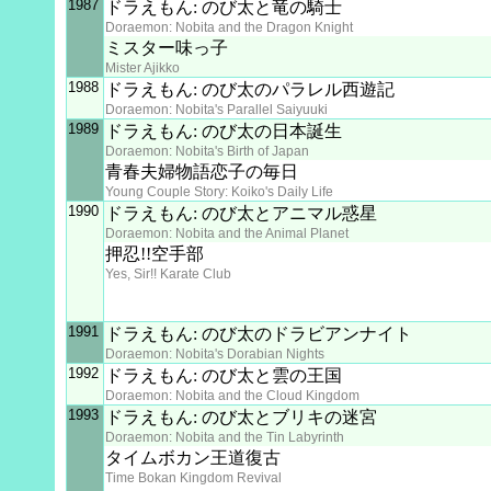
1987
ドラえもん: のび太と竜の騎士
Doraemon: Nobita and the Dragon Knight
ミスター味っ子
Mister Ajikko
1988
ドラえもん: のび太のパラレル西遊記
Doraemon: Nobita's Parallel Saiyuuki
1989
ドラえもん: のび太の日本誕生
Doraemon: Nobita's Birth of Japan
青春夫婦物語恋子の毎日
Young Couple Story: Koiko's Daily Life
1990
ドラえもん: のび太とアニマル惑星
Doraemon: Nobita and the Animal Planet
押忍!!空手部
Yes, Sir!! Karate Club
1991
ドラえもん: のび太のドラビアンナイト
Doraemon: Nobita's Dorabian Nights
1992
ドラえもん: のび太と雲の王国
Doraemon: Nobita and the Cloud Kingdom
1993
ドラえもん: のび太とブリキの迷宮
Doraemon: Nobita and the Tin Labyrinth
タイムボカン王道復古
Time Bokan Kingdom Revival