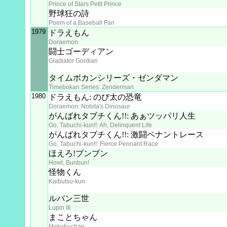
Prince of Stars Petit Prince
野球狂の詩
Poem of a Baseball Fan
1979
ドラえもん
Doraemon
闘士ゴーディアン
Gladiator Gordian
タイムボカンシリーズ・ゼンダマン
Timebokan Series: Zenderman
1980
ドラえもん: のび太の恐竜
Doraemon: Nobita's Dinosaur
がんばれタブチくん!!: あぁツッパリ人生
Go, Tabuchi-kun!!: Ah, Delinquent Life
がんばれタブチくん!!: 激闘ペナントレース
Go, Tabuchi-kun!!: Fierce Pennant Race
ほえろ!ブンブン
Howl, Bunbun!
怪物くん
Kaibutsu-kun
ルパン三世
Lupin III
まことちゃん
Makoto-chan