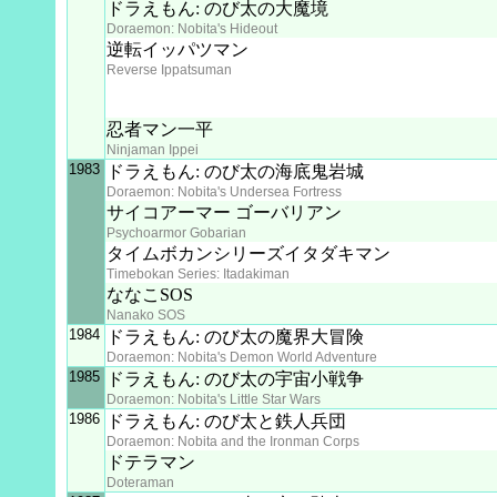
ドラえもん: のび太の大魔境
Doraemon: Nobita's Hideout
逆転イッパツマン
Reverse Ippatsuman
忍者マン一平
Ninjaman Ippei
1983
ドラえもん: のび太の海底鬼岩城
Doraemon: Nobita's Undersea Fortress
サイコアーマー ゴーバリアン
Psychoarmor Gobarian
タイムボカンシリーズイタダキマン
Timebokan Series: Itadakiman
ななこSOS
Nanako SOS
1984
ドラえもん: のび太の魔界大冒険
Doraemon: Nobita's Demon World Adventure
1985
ドラえもん: のび太の宇宙小戦争
Doraemon: Nobita's Little Star Wars
1986
ドラえもん: のび太と鉄人兵団
Doraemon: Nobita and the Ironman Corps
ドテラマン
Doteraman