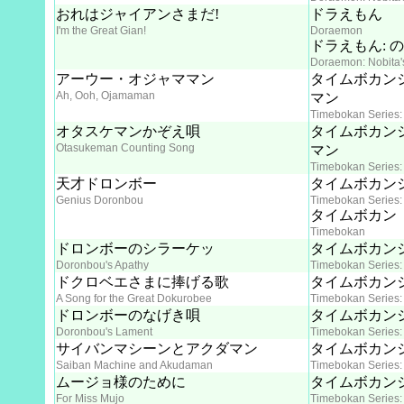
おれはジャイアンさまだ!
ドラえもん
I'm the Great Gian!
Doraemon
ドラえもん: 
Doraemon: Nobita'
アーウー・オジャママン
タイムボカン
Ah, Ooh, Ojamaman
マン
Timebokan Series:
オタスケマンかぞえ唄
タイムボカン
Otasukeman Counting Song
マン
Timebokan Series:
天才ドロンボー
タイムボカン
Genius Doronbou
Timebokan Series:
タイムボカン
Timebokan
ドロンボーのシラーケッ
タイムボカン
Doronbou's Apathy
Timebokan Series:
ドクロベエさまに捧げる歌
タイムボカン
A Song for the Great Dokurobee
Timebokan Series:
ドロンボーのなげき唄
タイムボカン
Doronbou's Lament
Timebokan Series:
サイバンマシーンとアクダマン
タイムボカン
Saiban Machine and Akudaman
Timebokan Series
ムージョ様のために
タイムボカン
For Miss Mujo
Timebokan Series