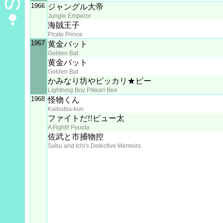
1966
ジャングル大帝
Jungle Emperor
海賊王子
Pirate Prince
1967
黄金バット
Golden Bat
黄金バット
Golden Bat
かみなり坊やピッカリ★ビー
Lightning Boy Pikkari Bee
1968
怪物くん
Kaibutsu-kun
ファイトだ!!ピュー太
A Fight!! Pyuuta
佐武と市捕物控
Sabu and Ichi's Detective Memoirs