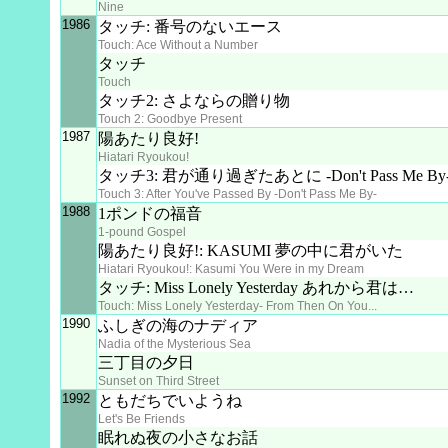
Nine
1986
タッチ: 番号のないエース
Touch: Ace Without a Number
タッチ
Touch
タッチ2: さよならの贈り物
Touch 2: Goodbye Present
1987
陽あたり良好!
Hiatari Ryoukou!
タッチ3: 君が通り過ぎたあとに -Don't Pass Me By
Touch 3: After You've Passed By -Don't Pass Me By-
1988
1ポンドの福音
1-pound Gospel
陽あたり良好!: KASUMI 夢の中に君がいた
Hiatari Ryoukou!: Kasumi You Were in my Dream
タッチ: Miss Lonely Yesterday あれから君は…
Touch: Miss Lonely Yesterday- From Then On You...
1990
ふしぎの海のナディア
Nadia of the Mysterious Sea
三丁目の夕日
Sunset on Third Street
1992
ともだちでいようね
Let's Be Friends
眠れぬ夜の小さなお話