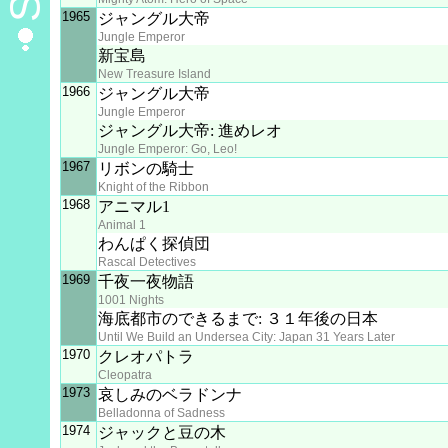
1965
ジャングル大帝
Jungle Emperor
新宝島
New Treasure Island
1966
ジャングル大帝
Jungle Emperor
ジャングル大帝: 進めレオ
Jungle Emperor: Go, Leo!
1967
リボンの騎士
Knight of the Ribbon
1968
アニマル1
Animal 1
わんぱく探偵団
Rascal Detectives
1969
千夜一夜物語
1001 Nights
海底都市のできるまで: ３１年後の日本
Until We Build an Undersea City: Japan 31 Years Later
1970
クレオパトラ
Cleopatra
1973
哀しみのベラドンナ
Belladonna of Sadness
1974
ジャックと豆の木