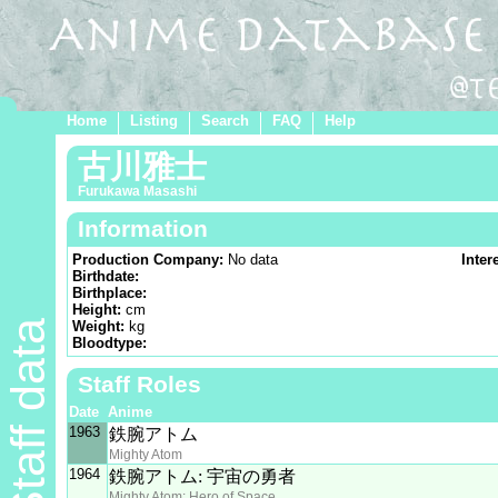
Home
Listing
Search
FAQ
Help
古川雅士
Furukawa Masashi
Information
Production Company:
No data
Inter
Birthdate:
Birthplace:
Height:
cm
Staff data
Weight:
kg
Bloodtype:
Staff Roles
Date
Anime
1963
鉄腕アトム
Mighty Atom
1964
鉄腕アトム: 宇宙の勇者
Mighty Atom: Hero of Space