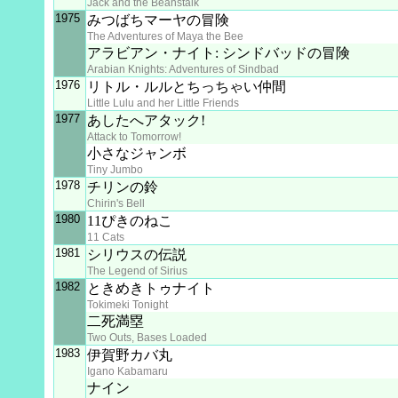
Jack and the Beanstalk
1975
みつばちマーヤの冒険
The Adventures of Maya the Bee
アラビアン・ナイト: シンドバッドの冒険
Arabian Knights: Adventures of Sindbad
1976
リトル・ルルとちっちゃい仲間
Little Lulu and her Little Friends
1977
あしたへアタック!
Attack to Tomorrow!
小さなジャンボ
Tiny Jumbo
1978
チリンの鈴
Chirin's Bell
1980
11ぴきのねこ
11 Cats
1981
シリウスの伝説
The Legend of Sirius
1982
ときめきトゥナイト
Tokimeki Tonight
二死満塁
Two Outs, Bases Loaded
1983
伊賀野カバ丸
Igano Kabamaru
ナイン