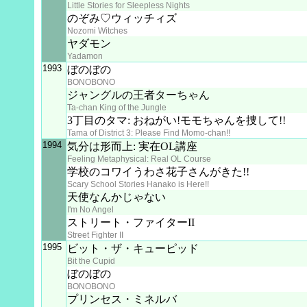
Little Stories for Sleepless Nights
のぞみ♡ウィッチィズ
Nozomi Witches
ヤダモン
Yadamon
1993
ぼのぼの
BONOBONO
ジャングルの王者ターちゃん
Ta-chan King of the Jungle
3丁目のタマ: おねがい!モモちゃんを捜して!!
Tama of District 3: Please Find Momo-chan!!
1994
気分は形而上: 実在OL講座
Feeling Metaphysical: Real OL Course
学校のコワイうわさ花子さんがきた!!
Scary School Stories Hanako is Here!!
天使なんかじゃない
I'm No Angel
ストリート・ファイターII
Street Fighter II
1995
ビット・ザ・キューピッド
Bit the Cupid
ぼのぼの
BONOBONO
プリンセス・ミネルバ