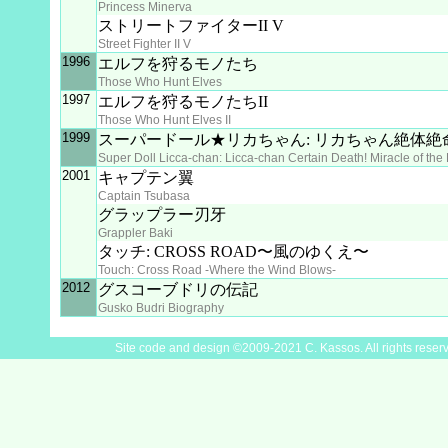
Princess Minerva
ストリートファイターII V
Street Fighter II V
1996
エルフを狩るモノたち
Those Who Hunt Elves
1997
エルフを狩るモノたちII
Those Who Hunt Elves II
1999
スーパードール★リカちゃん: リカちゃん絶体絶
Super Doll Licca-chan: Licca-chan Certain Death! Miracle of the 
2001
キャプテン翼
Captain Tsubasa
グラップラー刃牙
Grappler Baki
タッチ: CROSS ROAD〜風のゆくえ〜
Touch: Cross Road -Where the Wind Blows-
2012
グスコーブドリの伝記
Gusko Budri Biography
Site code and design ©2009-2021 C. Kassos. All rights reser