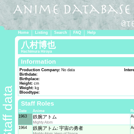
Home
Listing
Search
FAQ
Help
八村博也
Hachimura Hiroya
Information
Production Company:
No data
Inter
Birthdate:
Birthplace:
Height:
cm
Staff data
Weight:
kg
Bloodtype:
Staff Roles
Date
Anime
R
1963
A
鉄腕アトム
Mighty Atom
1964
A
鉄腕アトム: 宇宙の勇者
Mighty Atom: Hero of Space