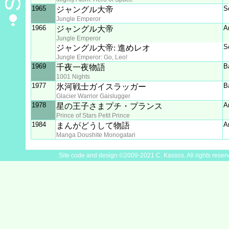
1965
S
ジャングル大帝
Jungle Emperor
1966
A
ジャングル大帝
Jungle Emperor
S
ジャングル大帝: 進めレオ
Jungle Emperor: Go, Leo!
1969
B
千夜一夜物語
1001 Nights
1977
B
氷河戦士ガイスラッガー
Glacier Warrior Gaislugger
1978
A
星の王子さまプチ・プランス
Prince of Stars Petit Prince
1984
A
まんがどうして物語
Manga Doushite Monogatari
Site code and design ©2009-2021 C. Kassos. All rights reser