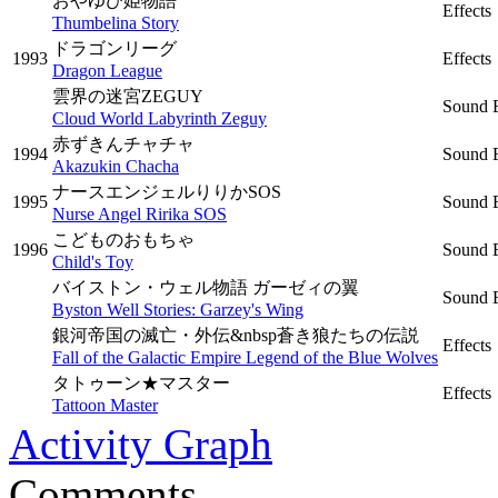
おやゆび姫物語
Effects
Thumbelina Story
ドラゴンリーグ
1993
Effects
Dragon League
雲界の迷宮ZEGUY
Sound E
Cloud World Labyrinth Zeguy
赤ずきんチャチャ
1994
Sound E
Akazukin Chacha
ナースエンジェルりりかSOS
1995
Sound E
Nurse Angel Ririka SOS
こどものおもちゃ
1996
Sound E
Child's Toy
バイストン・ウェル物語 ガーゼィの翼
Sound E
Byston Well Stories: Garzey's Wing
銀河帝国の滅亡・外伝&nbsp蒼き狼たちの伝説
Effects
Fall of the Galactic Empire Legend of the Blue Wolves
タトゥーン★マスター
Effects
Tattoon Master
Activity Graph
Comments