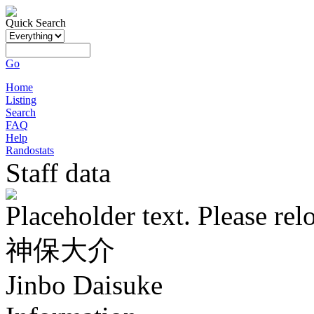
Quick Search
Go
Home
Listing
Search
FAQ
Help
Randostats
Staff data
Placeholder text. Please rel
神保大介
Jinbo Daisuke