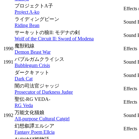
プロジェクトA子
Effects
Project A-ko
ライディングビーン
Sound E
Riding Bean
サーキットの狼II: モデナの剣
Sound E
Wolf of the Circuit II: Sword of Modena
魔獣戦線
1990
Effects
Demon Beast War
バブルガムクライシス
1991
Sound 
Bubblegum Crisis
ダークキァット
Sound E
Dark Cat
闇の司法官ジャッジ
Effects
Prosecutor of Darkness Judge
聖伝-RG VEDA-
Effects
RG Veda
万能文化猫娘
1992
Sound 
All-purpose Cultural Catgirl
幻想叙譚エルシア
Effects
Fantasy Poem Ellcia