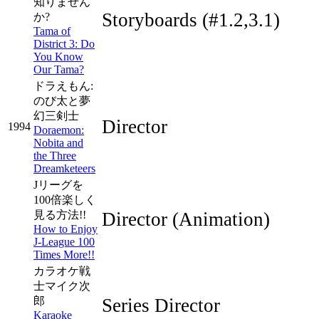
知りません
Storyboards
(#1.2,3.1)
か?
Tama of
District 3: Do
You Know
Our Tama?
ドラえもん:
のび太と夢
幻三剣士
Director
1994
Doraemon:
Nobita and
the Three
Dreamketeers
Jリーグを
100倍楽しく
見る方法!!
Director
(Animation)
How to Enjoy
J-League 100
Times More!!
カラオケ戦
士マイク次
郎
Series Director
Karaoke