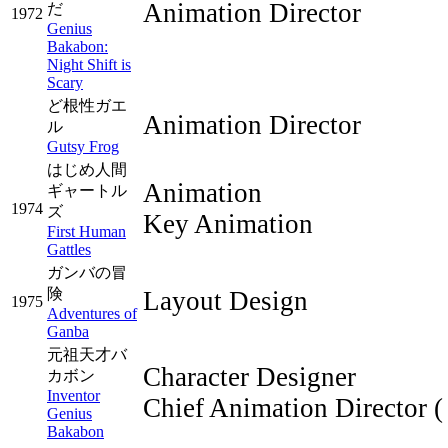
Animation Director
だ
1972
Genius
Bakabon:
Night Shift is
Scary
ど根性ガエ
Animation Director
ル
Gutsy Frog
はじめ人間
Animation
ギャートル
1974
ズ
Key Animation
First Human
Gattles
ガンバの冒
険
Layout Design
1975
Adventures of
Ganba
元祖天才バ
Character Designer
カボン
Inventor
Chief Animation Director
(
Genius
Bakabon