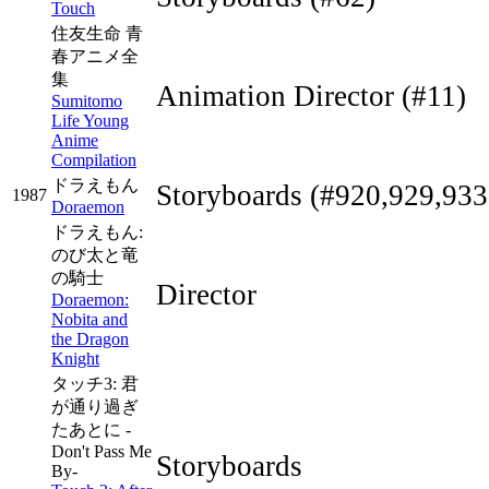
Touch
住友生命 青
春アニメ全
集
Animation Director
(#11)
Sumitomo
Life Young
Anime
Compilation
ドラえもん
Storyboards
(#920,929,933
1987
Doraemon
ドラえもん:
のび太と竜
の騎士
Director
Doraemon:
Nobita and
the Dragon
Knight
タッチ3: 君
が通り過ぎ
たあとに -
Don't Pass Me
Storyboards
By-