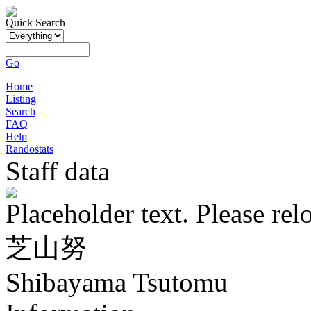
Quick Search
Go
Home
Listing
Search
FAQ
Help
Randostats
Staff data
Placeholder text. Please rel
芝山努
Shibayama Tsutomu