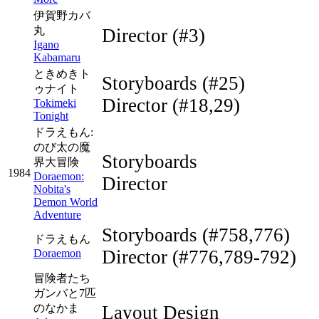
伊賀野カバ
丸
Director
(#3)
Igano
Kabamaru
ときめきト
Storyboards
(#25)
ゥナイト
Director
(#18,29)
Tokimeki
Tonight
ドラえもん:
のび太の魔
Storyboards
界大冒険
1984
Doraemon:
Director
Nobita's
Demon World
Adventure
Storyboards
(#758,776)
ドラえもん
Director
(#776,789-792)
Doraemon
冒険者たち
ガンバと7匹
のなかま
Layout Design