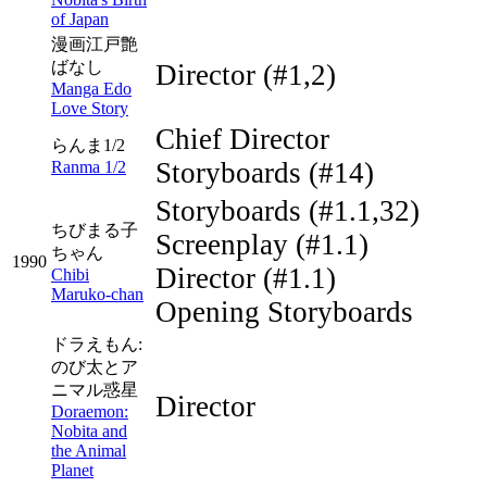
of Japan
漫画江戸艶
ばなし
Director
(#1,2)
Manga Edo
Love Story
Chief Director
らんま1/2
Storyboards
(#14)
Ranma 1/2
Storyboards
(#1.1,32)
ちびまる子
Screenplay
(#1.1)
ちゃん
1990
Director
(#1.1)
Chibi
Maruko-chan
Opening Storyboards
ドラえもん:
のび太とア
ニマル惑星
Director
Doraemon:
Nobita and
the Animal
Planet