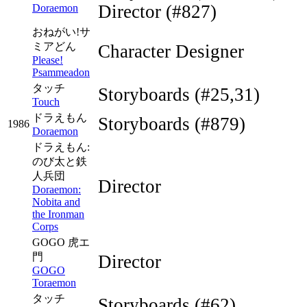
Director
(#827)
Doraemon
おねがい!サ
ミアどん
Character Designer
Please!
Psammeadon
タッチ
Storyboards
(#25,31)
Touch
ドラえもん
Storyboards
(#879)
1986
Doraemon
ドラえもん:
のび太と鉄
人兵団
Director
Doraemon:
Nobita and
the Ironman
Corps
GOGO 虎エ
門
Director
GOGO
Toraemon
タッチ
Storyboards
(#62)