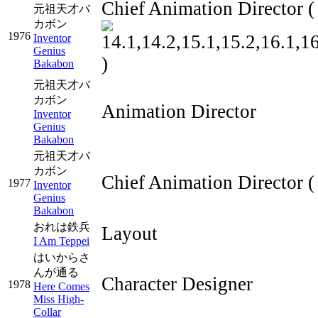
Chief Animation Director
(
元祖天才バ
カボン
1976
Inventor
Genius
)
Bakabon
元祖天才バ
カボン
Animation Director
Inventor
Genius
Bakabon
元祖天才バ
カボン
Chief Animation Director
(
1977
Inventor
Genius
Bakabon
おれは鉄兵
Layout
I Am Teppei
はいからさ
んが通る
Character Designer
1978
Here Comes
Miss High-
Collar