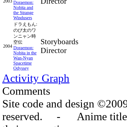
Director
2003
Doraemon:
Nobita and
the Strange
Windusers
ドラえもん:
のび太のワ
ンニャン時
Storyboards
空伝
2004
Doraemon:
Director
Nobita in the
Wan-Nyan
Spacetime
Odyssey
Activity Graph
Comments
Site code and design ©2009
reserved. - Anime titles,