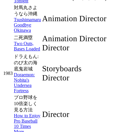
Tonight
対馬丸さよ
うなら沖縄
Animation Director
Tsushimamaru
Goodbye
Okinawa
Animation Director
二死満塁
Two Outs,
Director
Bases Loaded
ドラえもん:
のび太の海
Storyboards
底鬼岩城
1983
Doraemon:
Director
Nobita's
Undersea
Fortress
プロ野球を
10倍楽しく
見る方法
Director
How to Enjoy
Pro Baseball
10 Times
More