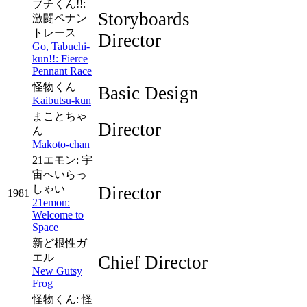
ブチくん!!:
Storyboards
激闘ペナン
トレース
Director
Go, Tabuchi-
kun!!: Fierce
Pennant Race
怪物くん
Basic Design
Kaibutsu-kun
まことちゃ
Director
ん
Makoto-chan
21エモン: 宇
宙へいらっ
しゃい
Director
1981
21emon:
Welcome to
Space
新ど根性ガ
エル
Chief Director
New Gutsy
Frog
怪物くん: 怪