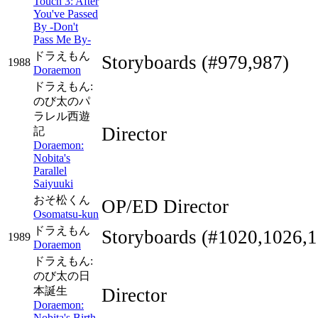
Touch 3: After
You've Passed
By -Don't
Pass Me By-
ドラえもん
Storyboards
(#979,987)
1988
Doraemon
ドラえもん:
のび太のパ
ラレル西遊
Director
記
Doraemon:
Nobita's
Parallel
Saiyuuki
おそ松くん
OP/ED Director
Osomatsu-kun
ドラえもん
Storyboards
(#1020,1026,1
1989
Doraemon
ドラえもん:
のび太の日
本誕生
Director
Doraemon:
Nobita's Birth