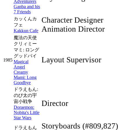
Adventurers
Ganba and his
7 Friends
Character Designer
カッくんカ
フェ
Animation Director
Kakkun Cafe
魔法の天使
クリィミー
マミ: ロング
グッドバイ
Layout Supervisor
1985
Magical
Angel
Creamy
Mami: Long
Goodbye
ドラえもん:
のび太の宇
宙小戦争
Director
Doraemon:
Nobita's Little
Star Wars
Storyboards
(#809,827)
ドラえもん