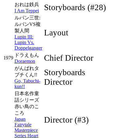
おれは鉄兵
Storyboards
(#28)
I Am Teppei
ルパン三世:
ルパンVS複
製人間
Layout
Lupin III:
Lupin Vs.
Doppelganger
ドラえもん
Chief Director
1979
Doraemon
がんばれタ
Storyboards
ブチくん!!
Director
Go, Tabuchi-
kun!!
日本名作童
話シリーズ
赤い鳥のこ
ころ
Director
(#3)
Japan
Fairytale
Masterpiece
Series Heart