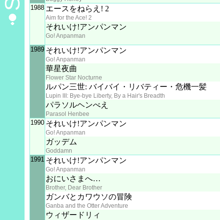
1988
エースをねらえ! 2
Aim for the Ace! 2
それいけ!アンパンマン
Go! Anpanman
1989
それいけ!アンパンマン
Go! Anpanman
華星夜曲
Flower Star Nocturne
ルパン三世: バイバイ・リバティー・危機一髪
Lupin III: Bye-bye Liberty, By a Hair's Breadth
パラソルヘンべえ
Parasol Henbee
1990
それいけ!アンパンマン
Go! Anpanman
ガッデム
Goddamn
1991
それいけ!アンパンマン
Go! Anpanman
おにいさまへ…
Brother, Dear Brother
ガンバとカワウソの冒険
Ganba and the Otter Adventure
ウィザードリィ