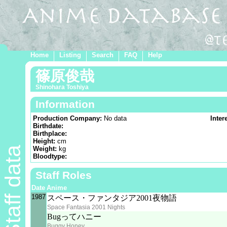
Home
Listing
Search
FAQ
Help
篠原俊哉
Shinohara Toshiya
Information
Production Company:
No data
Inter
Birthdate:
Birthplace:
Height:
cm
Staff data
Weight:
kg
Bloodtype:
Staff Roles
Date
Anime
1987
スペース・ファンタジア2001夜物語
Space Fantasia 2001 Nights
Bugってハニー
Buggy Honey