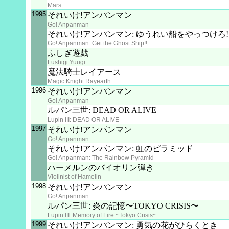
Mars
1995
それいけ!アンパンマン
Go! Anpanman
それいけ!アンパンマン: ゆうれい船をやっつけろ!
Go! Anpanman: Get the Ghost Ship!!
ふしぎ遊戯
Fushigi Yuugi
魔法騎士レイアース
Magic Knight Rayearth
1996
それいけ!アンパンマン
Go! Anpanman
ルパン三世: DEAD OR ALIVE
Lupin III: DEAD OR ALIVE
1997
それいけ!アンパンマン
Go! Anpanman
それいけ!アンパンマン: 虹のピラミッド
Go! Anpanman: The Rainbow Pyramid
ハーメルンのバイオリン弾き
Violinist of Hamelin
1998
それいけ!アンパンマン
Go! Anpanman
ルパン三世: 炎の記憶〜TOKYO CRISIS〜
Lupin III: Memory of Fire ~Tokyo Crisis~
1999
それいけ!アンパンマン: 勇気の花がひらくとき