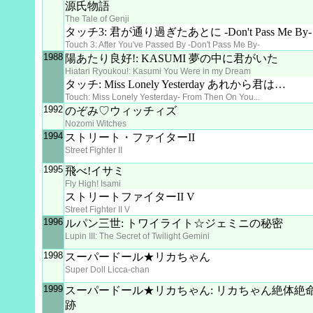
源氏物語
The Tale of Genji
タッチ3: 君が通り過ぎたあとに -Don't Pass Me By-
Touch 3: After You've Passed By -Don't Pass Me By-
1988
陽あたり良好!: KASUMI 夢の中に君がいた
Hiatari Ryoukou!: Kasumi You Were in my Dream
タッチ: Miss Lonely Yesterday あれから君は…
Touch: Miss Lonely Yesterday- From Then On You...
1992
のぞみ♡ウィッチィズ
Nozomi Witches
1994
ストリート・ファイターII
Street Fighter II
1995
飛べ!イサミ
Fly High! Isami
ストリートファイターII V
Street Fighter II V
1996
ルパン三世: トワイライト☆ジェミニの秘密
Lupin III: The Secret of Twilight Gemini
1998
スーパードール★リカちゃん
Super Doll Licca-chan
1999
スーパードール★リカちゃん: リカちゃん絶体絶
跡