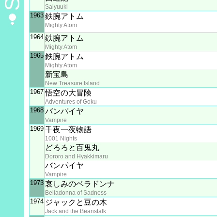
Saiyuuki
1963
鉄腕アトム
Mighty Atom
1964
鉄腕アトム
Mighty Atom
1965
鉄腕アトム
Mighty Atom
新宝島
New Treasure Island
1967
悟空の大冒険
Adventures of Goku
1968
バンパイヤ
Vampire
1969
千夜一夜物語
1001 Nights
どろろと百鬼丸
Dororo and Hyakkimaru
バンパイヤ
Vampire
1973
哀しみのベラドンナ
Belladonna of Sadness
1974
ジャックと豆の木
Jack and the Beanstalk