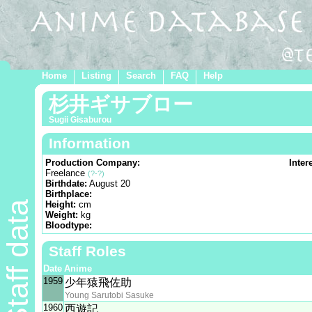
Home
Listing
Search
FAQ
Help
杉井ギサブロー
Sugii Gisaburou
Information
Production Company:
Inter
Freelance
(?-?)
Birthdate:
August 20
Birthplace:
Staff data
Height:
cm
Weight:
kg
Bloodtype:
Staff Roles
Date
Anime
1959
少年猿飛佐助
Young Sarutobi Sasuke
1960
西遊記