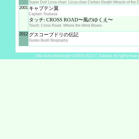
Super Doll Licca-chan: Licca-chan Certain Death! Miracle of the D
2001
キャプテン翼
Captain Tsubasa
タッチ: CROSS ROAD〜風のゆくえ〜
Touch: Cross Road -Where the Wind Blows-
2012
グスコーブドリの伝記
Gusko Budri Biography
Site code and design ©2009-2021 C. Kassos. All rights reser