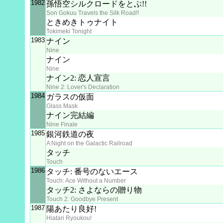
1982
孫悟空シルクロードをとぶ!!
Son Gokuu Travels the Silk Road!!
ときめきトゥナイト
Tokimeki Tonight
1983
ナイン
Nine
ナイン
Nine
ナイン2: 恋人宣言
Nine 2: Lover's Declaration
1984
ガラスの仮面
Glass Mask
ナイン完結編
Nine Finale
1985
銀河鉄道の夜
A Night on the Galactic Railroad
タッチ
Touch
1986
タッチ: 番号のないエース
Touch: Ace Without a Number
タッチ2: さよならの贈り物
Touch 2: Goodbye Present
1987
陽あたり良好!
Hiatari Ryoukou!