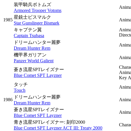
装甲騎兵ボトムズ
Anima
Armored Trooper Votoms
星銃士ビスマルク
1985
Anima
Star Gunslinger Bismark
キャプテン翼
Anima
Direc
Captain Tsubasa
ドリームハンター麗夢
Anima
Dream Hunter Rem
機甲界ガリアン
Anima
Panzer World Galient
Charac
蒼き流星SPTレイズナー
Anima
Blue Comet SPT Layzner
Key A
タッチ
Anima
Touch
ドリームハンター麗夢
1986
Anima
Dream Hunter Rem
蒼き流星SPTレイズナー
Anima
Blue Comet SPT Layzner
青き流星SPTレイズナー: 刻印2000
Charac
Blue Comet SPT Layzner ACT III: Treaty 2000