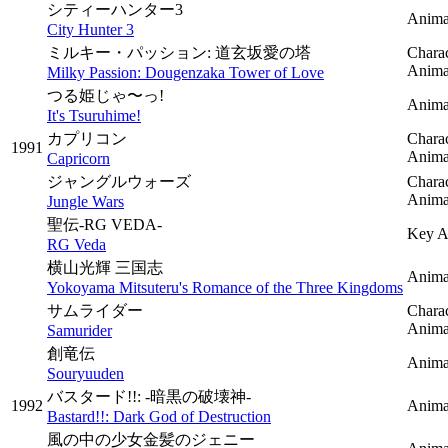
シティーハンター3
Anima
City Hunter 3
ミルキー・パッション: 道玄坂愛の塔
Charac
Animat
Milky Passion: Dougenzaka Tower of Love
つる姫じゃ〜っ!
Animat
It's Tsuruhime!
カプリコン
Charac
1991
Animat
Capricorn
ジャングルウォーズ
Charac
Animat
Jungle Wars
聖伝-RG VEDA-
Key A
RG Veda
横山光輝 三国志
Anima
Yokoyama Mitsuteru's Romance of the Three Kingdoms
サムライダー
Charac
Animat
Samurider
創竜伝
Anima
Souryuuden
バスタード!!: -暗黒の破壊神-
1992
Anima
Bastard!!: Dark God of Destruction
風の中の少女金髪のジェニー