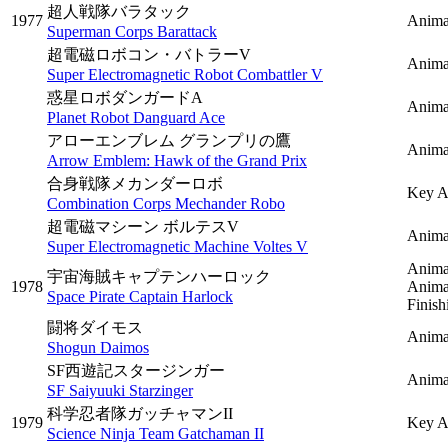
超人戦隊バラタック
1977
Anima
Superman Corps Barattack
超電磁ロボコン・バトラーV
Anima
Super Electromagnetic Robot Combattler V
惑星ロボダンガードA
Anima
Planet Robot Danguard Ace
アローエンブレム グランプリの鷹
Anima
Arrow Emblem: Hawk of the Grand Prix
合身戦隊メカンダーロボ
Key A
Combination Corps Mechander Robo
超電磁マシーン ボルテスV
Anima
Super Electromagnetic Machine Voltes V
Anima
宇宙海賊キャプテンハーロック
1978
Anima
Space Pirate Captain Harlock
Finis
闘将ダイモス
Anima
Shogun Daimos
SF西遊記スタージンガー
Anima
SF Saiyuuki Starzinger
科学忍者隊ガッチャマンII
1979
Key A
Science Ninja Team Gatchaman II