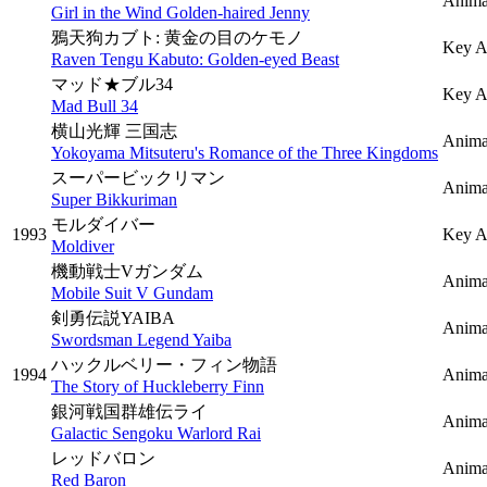
Anima
Girl in the Wind Golden-haired Jenny
鴉天狗カブト: 黄金の目のケモノ
Key A
Raven Tengu Kabuto: Golden-eyed Beast
マッド★ブル34
Key A
Mad Bull 34
横山光輝 三国志
Anima
Yokoyama Mitsuteru's Romance of the Three Kingdoms
スーパービックリマン
Anima
Super Bikkuriman
モルダイバー
1993
Key A
Moldiver
機動戦士Vガンダム
Anima
Mobile Suit V Gundam
剣勇伝説YAIBA
Anima
Swordsman Legend Yaiba
ハックルベリー・フィン物語
1994
Anima
The Story of Huckleberry Finn
銀河戦国群雄伝ライ
Anima
Galactic Sengoku Warlord Rai
レッドバロン
Anima
Red Baron