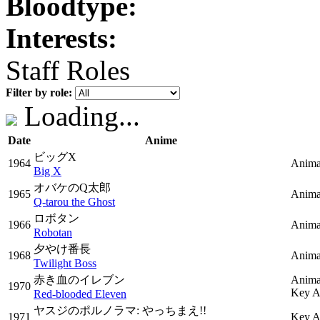
Bloodtype:
Interests:
Staff Roles
Filter by role:
Loading...
Date
Anime
ビッグX
1964
Anima
Big X
オバケのQ太郎
1965
Anima
Q-tarou the Ghost
ロボタン
1966
Anima
Robotan
夕やけ番長
1968
Anima
Twilight Boss
赤き血のイレブン
Animat
1970
Key A
Red-blooded Eleven
ヤスジのポルノラマ: やっちまえ!!
1971
Key A