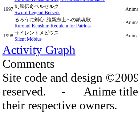
剣風伝奇ベルセルク
1997
Anima
Sword Legend Berserk
るろうに剣心: 維新志士への鎮魂歌
Animat
Rurouni Kenshin: Requiem for Patriots
サイレントメビウス
1998
Anima
Silent Möbius
Activity Graph
Comments
Site code and design ©2009
reserved. - Anime titles,
their respective owners.