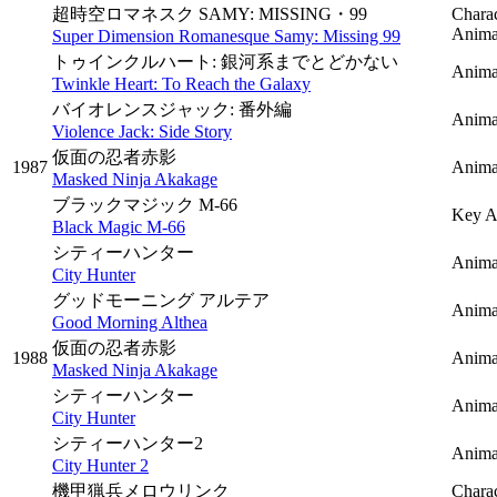
超時空ロマネスク SAMY: MISSING・99
Charac
Animat
Super Dimension Romanesque Samy: Missing 99
トゥインクルハート: 銀河系までとどかない
Animat
Twinkle Heart: To Reach the Galaxy
バイオレンスジャック: 番外編
Animat
Violence Jack: Side Story
仮面の忍者赤影
1987
Anima
Masked Ninja Akakage
ブラックマジック M-66
Key A
Black Magic M-66
シティーハンター
Anima
City Hunter
グッドモーニング アルテア
Animat
Good Morning Althea
仮面の忍者赤影
1988
Anima
Masked Ninja Akakage
シティーハンター
Anima
City Hunter
シティーハンター2
Anima
City Hunter 2
機甲猟兵メロウリンク
Charac