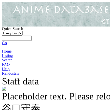
Quick Search
Go
Home
Listing
Search
FAQ
Help
Randostats
Staff data
Placeholder text. Please rel
谷口守泰