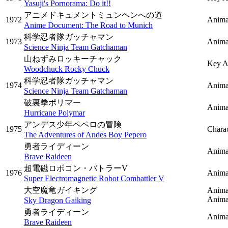
Yasuji's Pornorama: Do it!!
アニメドキュメントミュンヘンへの道
1972
Animat
Anime Document: The Road to Munich
科学忍者隊ガッチャマン
1973
Anima
Science Ninja Team Gatchaman
山ねずみロッキーチャック
Key A
Woodchuck Rocky Chuck
科学忍者隊ガッチャマン
1974
Anima
Science Ninja Team Gatchaman
破裏拳ポリマー
Anima
Hurricane Polymar
アンデス少年ペペロの冒険
1975
Charac
The Adventures of Andes Boy Pepero
勇者ライディーン
Anima
Brave Raideen
超電磁ロボコン・バトラーV
1976
Anima
Super Electromagnetic Robot Combattler V
大空魔竜ガイキング
Anima
Anima
Sky Dragon Gaiking
勇者ライディーン
Anima
Brave Raideen