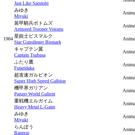
Just Like Sarutobi
みゆき
Anima
Miyuki
装甲騎兵ボトムズ
Anima
Armored Trooper Votoms
星銃士ビスマルク
1984
Anima
Star Gunslinger Bismark
キャプテン翼
Anima
Captain Tsubasa
ふたり鷹
Anima
Futaridaka
超攻速ガルビオン
Anima
Super High Speed Galbion
機甲界ガリアン
Anima
Panzer World Galient
重戦機エルガイム
Anima
Heavy Metal L-Gaim
みゆき
Anima
Miyuki
らんぽう
Anima
Ranpou