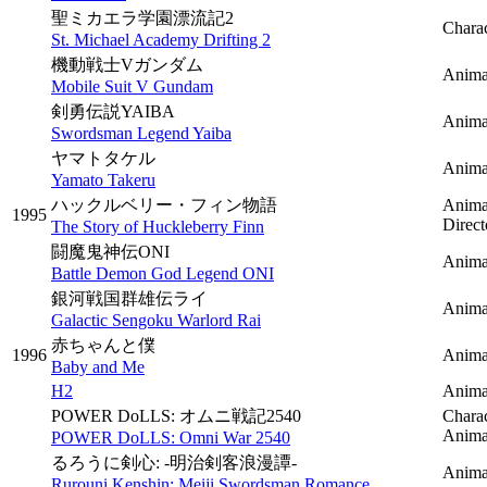
聖ミカエラ学園漂流記2
Charac
St. Michael Academy Drifting 2
機動戦士Vガンダム
Anima
Mobile Suit V Gundam
剣勇伝説YAIBA
Anima
Swordsman Legend Yaiba
ヤマトタケル
Anima
Yamato Takeru
ハックルベリー・フィン物語
Anima
1995
Direc
The Story of Huckleberry Finn
闘魔鬼神伝ONI
Anima
Battle Demon God Legend ONI
銀河戦国群雄伝ライ
Anima
Galactic Sengoku Warlord Rai
赤ちゃんと僕
1996
Anima
Baby and Me
H2
Anima
POWER DoLLS: オムニ戦記2540
Charac
Animat
POWER DoLLS: Omni War 2540
るろうに剣心: -明治剣客浪漫譚-
Anima
Rurouni Kenshin: Meiji Swordsman Romance