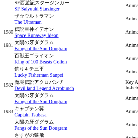
SF西遊記スタージンガー
Anima
SF Saiyuuki Starzinger
ザ☆ウルトラマン
Anima
The Ultraman
伝説巨神イデオン
1980
Anima
Space Runaway Ideon
太陽の牙ダグラム
1981
Anima
Fangs of the Sun Dougram
百獣王ゴライオン
Anima
King of 100 Beasts Golion
釣りキチ三平
Anima
Lucky Fisherman Sanpei
魔境伝説アクロバンチ
Key A
1982
In-be
Devil-land Legend Acrobunch
太陽の牙ダグラム
Anima
Fangs of the Sun Dougram
キャプテン翼
1983
Anima
Captain Tsubasa
太陽の牙ダグラム
Anima
Fangs of the Sun Dougram
さすがの猿飛
Anima