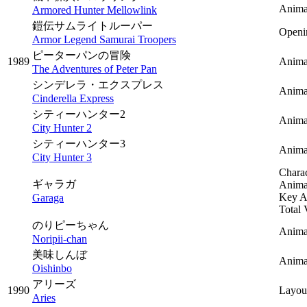
Animat
Armored Hunter Mellowlink
鎧伝サムライトルーパー
Openi
Armor Legend Samurai Troopers
ピーターパンの冒険
1989
Anima
The Adventures of Peter Pan
シンデレラ・エクスプレス
Animat
Cinderella Express
シティーハンター2
Anima
City Hunter 2
シティーハンター3
Anima
City Hunter 3
Charac
ギャラガ
Animat
Key A
Garaga
Total 
のりピーちゃん
Animat
Noripii-chan
美味しんぼ
Anima
Oishinbo
アリーズ
1990
Layou
Aries